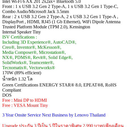
Intel Wi-Fi 6 AX 201 2x2ax+ Bluetooth 5.0
Front : 1 x USB 3.2 Gen 2 Type-A, 1 x USB 3.2 Gen 1 Type-C,
Combo Audio/Microsoft Jack 3.5mm
Rear : 2 x USB 3.2 Gen 2 Type-A, 2 x USB 3.2 Gen 1 Type-A ,
DisplayPort , HDMI, RJ45 (1 Gb Ethernet), WiFi Dipole Antenna
Trusted Platform Module (TPM 2.0), Kensington
Internal Speaker Tiny
ISV Certifications :
Including 3D Experience®, AutoCAD®,
Creo®, Inventor®, McKesson®,
Media Composer®, Microstation®,
NX®, PDMS®, Revit®, Solid Edge®,
SolidWorks®, Teamcenter®,
Tecnomatix®, Vectorworks®
170W (89% efficient)
น้ำหนัก 1.32 โล
Green Certifications ENERGY STAR® 8.0, EPEAT®8, RoHS
Compliant
DOS
Free : Mini DP to HDMI
Free : VESA Mount Tiny
3 Year Onsite Service Next Business by Lenovo Thailand
Upgrade ประกัน 3 ปีเป็น 5 ปีในราคาพิเศษ 2,990 บาท(เพียงเดือน