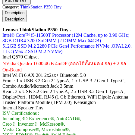
หยิบใส่ตะกร้า
ThinkStation
Category:
ThinkStation P350 Tiny
P350
Description
Tiny
Description
ชิ้น
Lenovo ThinkStation P350 Tiny .
Intel® Core™ i5-11500T Processor (12M Cache, up to 3.90 GHz)
8GB DDR4 3200 SoDIMM (2 DIMM Max 64GB)
512GB SSD M.2 2280 PCIe Gen4 Performance NVMe ,OPAL2.0,
TLC (Max 2 SSD M.2 NVMe)
Intel Q570 Chipset
NVidia Quadro T600 4GB 4mDP (ออกได้ทั้งหมด 4 จอ) + 2 จอ
On-Board
Intel Wi-Fi 6 AX 201 2x2ax+ Bluetooth 5.0
Front : 1 x USB 3.2 Gen 2 Type-A, 1 x USB 3.2 Gen 1 Type-C,
Combo Audio/Microsoft Jack 3.5mm
Rear : 2 x USB 3.2 Gen 2 Type-A, 2 x USB 3.2 Gen 1 Type-A ,
DisplayPort , HDMI, RJ45 (1 Gb Ethernet), WiFi Dipole Antenna
Trusted Platform Module (TPM 2.0), Kensington
Internal Speaker Tiny
ISV Certifications :
Including 3D Experience®, AutoCAD®,
Creo®, Inventor®, McKesson®,
Media Composer®, Microstation®,
NX®, PDMS®, Revit®, Solid Edge®,