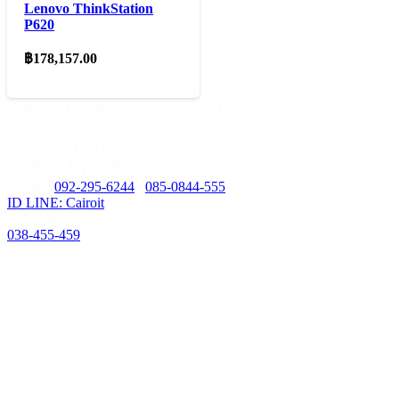
Lenovo ThinkStation
P620
฿
178,157.00
บริษัท ไคโรไอที จำกัด ( สำนักงานใหญ่ )
59/435 ม.3 ต.เสม็ด อ.เมือง ชลบุรี 20000
เลขที่ประจำตัวผู้เสียภาษี : 0205562034679
Mobile:
092-295-6244
/
085-0844-555
ID LINE: Cairoit
Call cetnter
038-455-459