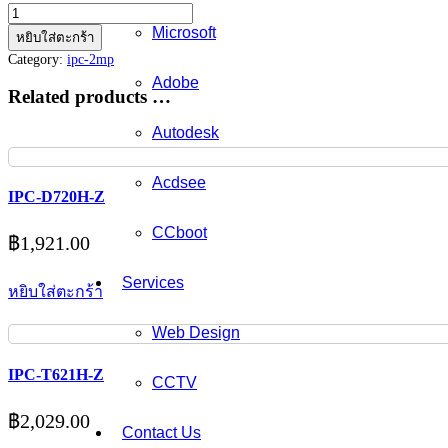
จำนวน
Microsoft
IPC-
หยิบใส่ตะกร้า
D620H-
Category:
ipc-2mp
V
Adobe
ชิ้น
Related products …
Autodesk
Acdsee
IPC-D720H-Z
CCboot
฿
1,921.00
Services
หยิบใส่ตะกร้า
Web Design
IPC-T621H-Z
CCTV
฿
2,029.00
Contact Us