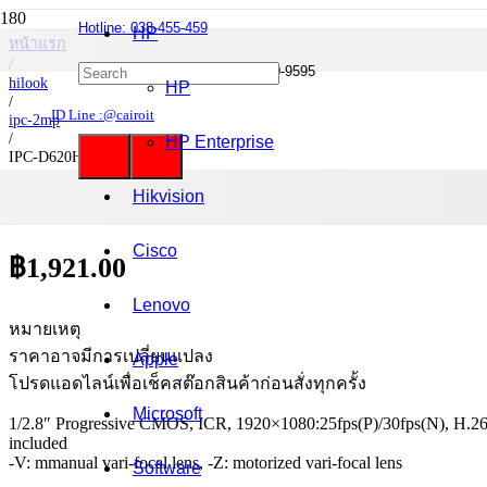
Hotline: 038-455-459
HP
หน้าแรก
/
Mobile : 085-0844-555 / 090-980-9595
hilook
HP
/
ID Line :@cairoit
ipc-2mp
/
HP Enterprise
IPC-D620H-V
Hikvision
IPC-D620H-V
Cisco
฿
1,921.00
Lenovo
หมายเหตุ
ราคาอาจมีการเปลี่ยนแปลง
Apple
โปรดแอดไลน์เพื่อเช็คสต๊อกสินค้าก่อนสั่งทุกครั้ง
Microsoft
1/2.8″ Progressive CMOS, ICR, 1920×1080:25fps(P)/30fps(N), H.
included
-V: mmanual vari-focal lens, -Z: motorized vari-focal lens
Software