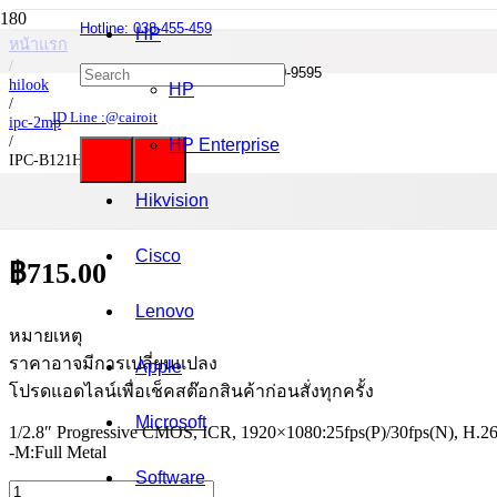
Hotline: 038-455-459
HP
หน้าแรก
/
Mobile : 085-0844-555 / 090-980-9595
hilook
HP
/
ID Line :@cairoit
ipc-2mp
/
HP Enterprise
IPC-B121H-M
Hikvision
IPC-B121H-M
Cisco
฿
715.00
Lenovo
หมายเหตุ
ราคาอาจมีการเปลี่ยนแปลง
Apple
โปรดแอดไลน์เพื่อเช็คสต๊อกสินค้าก่อนสั่งทุกครั้ง
Microsoft
1/2.8″ Progressive CMOS, ICR, 1920×1080:25fps(P)/30fps(N), H.
-M:Full Metal
Software
จำนวน