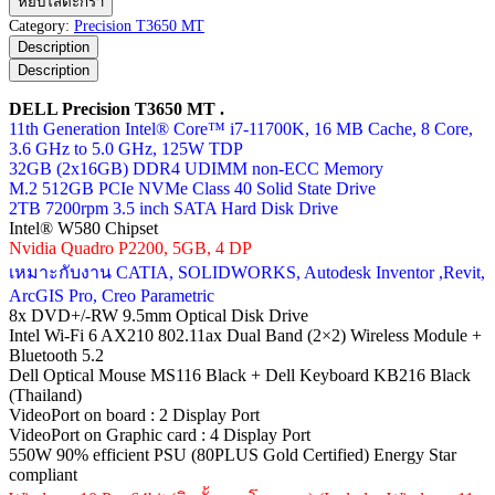
หยิบใส่ตะกร้า
Precision
Category:
Precision T3650 MT
T3650
Description
MT
Description
ชิ้น
DELL Precision T3650 MT .
11th Generation Intel® Core™ i7-11700K, 16 MB Cache, 8 Core,
3.6 GHz to 5.0 GHz, 125W TDP
32GB (2x16GB) DDR4 UDIMM non-ECC Memory
M.2 512GB PCIe NVMe Class 40 Solid State Drive
2TB 7200rpm 3.5 inch SATA Hard Disk Drive
Intel® W580 Chipset
Nvidia Quadro P2200, 5GB, 4 DP
เหมาะกับงาน CATIA, SOLIDWORKS, Autodesk Inventor ,Revit,
ArcGIS Pro, Creo Parametric
8x DVD+/-RW 9.5mm Optical Disk Drive
Intel Wi-Fi 6 AX210 802.11ax Dual Band (2×2) Wireless Module +
Bluetooth 5.2
Dell Optical Mouse MS116 Black + Dell Keyboard KB216 Black
(Thailand)
VideoPort on board : 2 Display Port
VideoPort on Graphic card : 4 Display Port
550W 90% efficient PSU (80PLUS Gold Certified) Energy Star
compliant