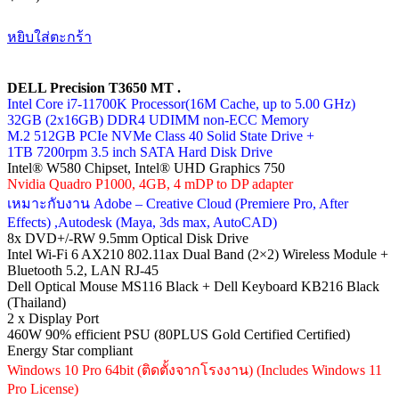
หยิบใส่ตะกร้า
DELL Precision T3650 MT .
Intel Core i7-11700K Processor(16M Cache, up to 5.00 GHz)
32GB (2x16GB) DDR4 UDIMM non-ECC Memory
M.2 512GB PCIe NVMe Class 40 Solid State Drive +
1TB 7200rpm 3.5 inch SATA Hard Disk Drive
Intel® W580 Chipset, Intel® UHD Graphics 750
Nvidia Quadro P1000, 4GB, 4 mDP to DP adapter
เหมาะกับงาน Adobe – Creative Cloud (Premiere Pro, After
Effects) ,Autodesk (Maya, 3ds max, AutoCAD)
8x DVD+/-RW 9.5mm Optical Disk Drive
Intel Wi-Fi 6 AX210 802.11ax Dual Band (2×2) Wireless Module +
Bluetooth 5.2, LAN RJ-45
Dell Optical Mouse MS116 Black + Dell Keyboard KB216 Black
(Thailand)
2 x Display Port
460W 90% efficient PSU (80PLUS Gold Certified Certified)
Energy Star compliant
Windows 10 Pro 64bit (ติดตั้งจากโรงงาน) (Includes Windows 11
Pro License)