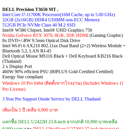
DELL Precision T3650 MT .
Intel Core i7-11700K Processor(16M Cache, up to 5.00 GHz)
32GB (2x16GB) DDR4 UDIMM non-ECC Memory
512GB PCIe NVMe Class 40 M.2 SSD
Intel® W580 Chipset, Intel® UHD Graphics 750
Nvidia GeForce RTX 3070, 8GB, 3DP, HDMI
(Gaming Graphic)
8x DVD+/-RW 9.5mm Optical Disk Drive
Intel Wi-Fi 6 AX210 802.11ax Dual Band (2×2) Wireless Module +
Bluetooth 5.2, LAN RJ-45
Dell Optical Mouse MS116 Black + Dell Keyboard KB216 Black
(Thailand)
2 x Display Port
460W 90% efficient PSU (80PLUS Gold Certified Certified)
Energy Star compliant
Windows 10 Pro 64bit (ติดตั้งจากโรงงาน) (Includes Windows 11
Pro License)
3 Year Pro Support Onsite Service by DELL Thailand
เพิ่มเป็น 5 ปี เหลือ 6,900 บาท
แลกซื้อ DELL U2422H 23.8-inch จากปกติ 10,900 บาทเหลือ
8,900 บาท
และ
DELL UltraSharp U2720Q 27-inch (ขอบบาง)