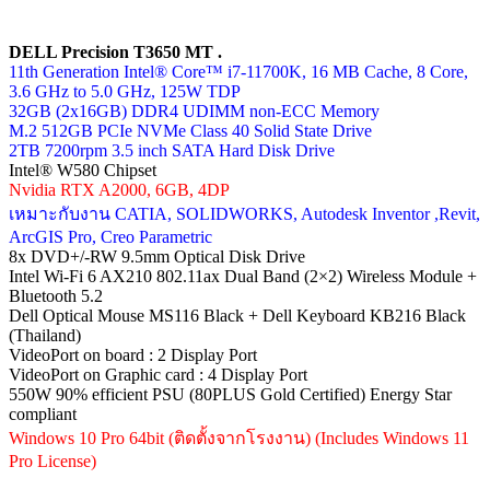
DELL Precision T3650 MT .
11th Generation Intel® Core™ i7-11700K, 16 MB Cache, 8 Core,
3.6 GHz to 5.0 GHz, 125W TDP
32GB (2x16GB) DDR4 UDIMM non-ECC Memory
M.2 512GB PCIe NVMe Class 40 Solid State Drive
2TB 7200rpm 3.5 inch SATA Hard Disk Drive
Intel® W580 Chipset
Nvidia RTX A2000, 6GB, 4DP
เหมาะกับงาน CATIA, SOLIDWORKS, Autodesk Inventor ,Revit,
ArcGIS Pro, Creo Parametric
8x DVD+/-RW 9.5mm Optical Disk Drive
Intel Wi-Fi 6 AX210 802.11ax Dual Band (2×2) Wireless Module +
Bluetooth 5.2
Dell Optical Mouse MS116 Black + Dell Keyboard KB216 Black
(Thailand)
VideoPort on board : 2 Display Port
VideoPort on Graphic card : 4 Display Port
550W 90% efficient PSU (80PLUS Gold Certified) Energy Star
compliant
Windows 10 Pro 64bit (ติดตั้งจากโรงงาน) (Includes Windows 11
Pro License)