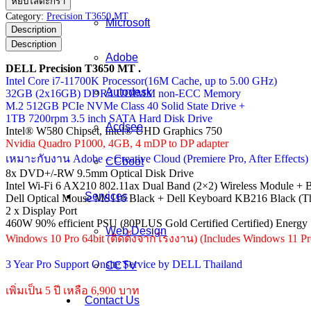
หยิบใส่ตะกร้า
Precision
Category:
Precision T3650 MT
Microsoft
T3650
Description
MT
Description
ชิ้น
Adobe
DELL Precision T3650 MT .
Intel Core i7-11700K Processor(16M Cache, up to 5.00 GHz)
Autodesk
32GB (2x16GB) DDR4 UDIMM non-ECC Memory
M.2 512GB PCIe NVMe Class 40 Solid State Drive +
1TB 7200rpm 3.5 inch SATA Hard Disk Drive
Acdsee
Intel® W580 Chipset, Intel® UHD Graphics 750
Nvidia Quadro P1000, 4GB, 4 mDP to DP adapter
เหมาะกับงาน Adobe – Creative Cloud (Premiere Pro, After Effects
CCboot
8x DVD+/-RW 9.5mm Optical Disk Drive
Intel Wi-Fi 6 AX210 802.11ax Dual Band (2×2) Wireless Module + 
Services
Dell Optical Mouse MS116 Black + Dell Keyboard KB216 Black (Th
2 x Display Port
460W 90% efficient PSU (80PLUS Gold Certified Certified) Energy 
Web Design
Windows 10 Pro 64bit (ติดตั้งจากโรงงาน) (Includes Windows 11 Pr
3 Year Pro Support Onsite Service by DELL Thailand
CCTV
เพิ่มเป็น 5 ปี เหลือ 6,900 บาท
Contact Us