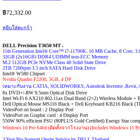
฿
72,332.00
หยิบใส่ตะกร้า
DELL Precision T3650 MT .
11th Generation Intel® Core™ i7-11700K, 16 MB Cache, 8 Core, 
32GB (2x16GB) DDR4 UDIMM non-ECC Memory
M.2 512GB PCIe NVMe Class 40 Solid State Drive
2TB 7200rpm 3.5 inch SATA Hard Disk Drive
Intel® W580 Chipset
Nvidia Quadro P2200, 5GB, 4 DP
เหมาะกับงาน CATIA, SOLIDWORKS, Autodesk Inventor ,Revit, Ar
8x DVD+/-RW 9.5mm Optical Disk Drive
Intel Wi-Fi 6 AX210 802.11ax Dual Band (2×2) Wireless Module + B
Dell Optical Mouse MS116 Black + Dell Keyboard KB216 Black (Th
VideoPort on board : 2 Display Port
VideoPort on Graphic card : 4 Display Port
550W 90% efficient PSU (80PLUS Gold Certified) Energy Star comp
Windows 10 Pro 64bit (ติดตั้งจากโรงงาน) (Includes Windows 11 Pr
3 Year Pro Support Onsite Service by DELL Thailand