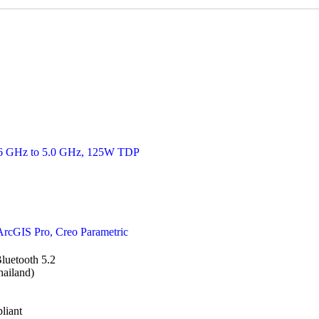
3.6 GHz to 5.0 GHz, 125W TDP
cGIS Pro, Creo Parametric
luetooth 5.2
ailand)
liant