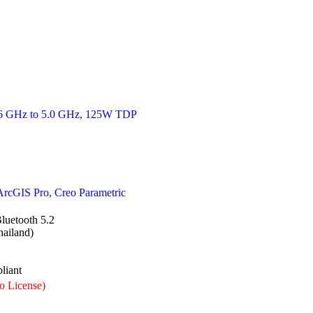
3.6 GHz to 5.0 GHz, 125W TDP
cGIS Pro, Creo Parametric
luetooth 5.2
ailand)
liant
o License)