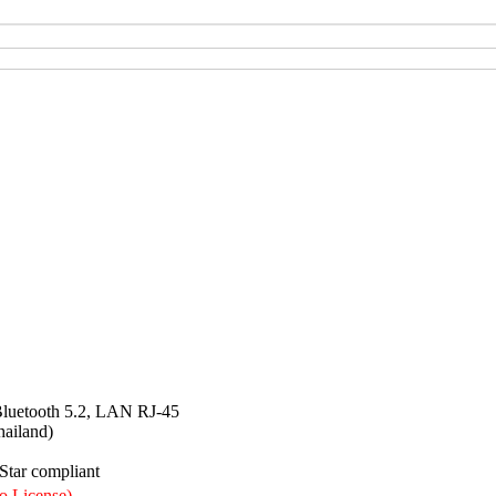
Bluetooth 5.2, LAN RJ-45
ailand)
Star compliant
o License)