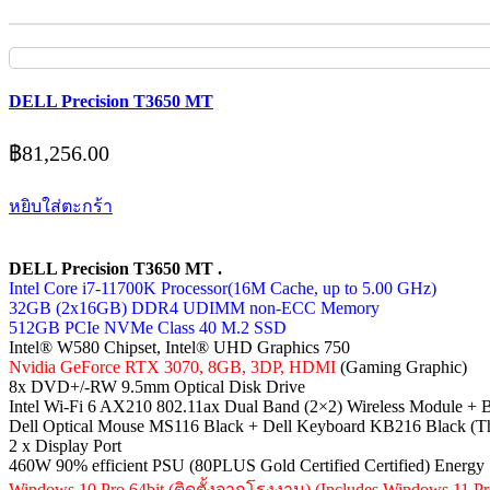
DELL Precision T3650 MT
฿
81,256.00
หยิบใส่ตะกร้า
DELL Precision T3650 MT .
Intel Core i7-11700K Processor(16M Cache, up to 5.00 GHz)
32GB (2x16GB) DDR4 UDIMM non-ECC Memory
512GB PCIe NVMe Class 40 M.2 SSD
Intel® W580 Chipset, Intel® UHD Graphics 750
Nvidia GeForce RTX 3070, 8GB, 3DP, HDMI
(Gaming Graphic)
8x DVD+/-RW 9.5mm Optical Disk Drive
Intel Wi-Fi 6 AX210 802.11ax Dual Band (2×2) Wireless Module + 
Dell Optical Mouse MS116 Black + Dell Keyboard KB216 Black (Th
2 x Display Port
460W 90% efficient PSU (80PLUS Gold Certified Certified) Energy 
Windows 10 Pro 64bit (ติดตั้งจากโรงงาน) (Includes Windows 11 Pr