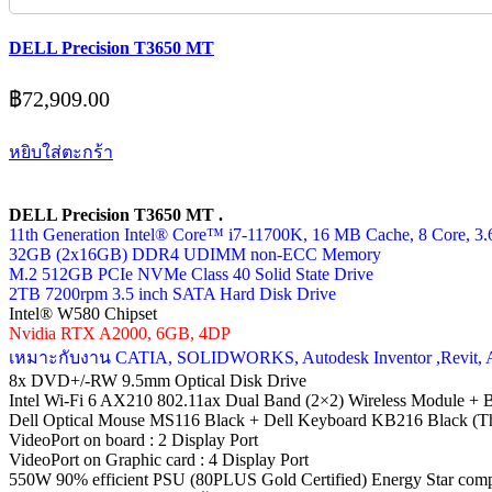
DELL Precision T3650 MT
฿
72,909.00
หยิบใส่ตะกร้า
DELL Precision T3650 MT .
11th Generation Intel® Core™ i7-11700K, 16 MB Cache, 8 Core, 
32GB (2x16GB) DDR4 UDIMM non-ECC Memory
M.2 512GB PCIe NVMe Class 40 Solid State Drive
2TB 7200rpm 3.5 inch SATA Hard Disk Drive
Intel® W580 Chipset
Nvidia RTX A2000, 6GB, 4DP
เหมาะกับงาน CATIA, SOLIDWORKS, Autodesk Inventor ,Revit, Ar
8x DVD+/-RW 9.5mm Optical Disk Drive
Intel Wi-Fi 6 AX210 802.11ax Dual Band (2×2) Wireless Module + B
Dell Optical Mouse MS116 Black + Dell Keyboard KB216 Black (Th
VideoPort on board : 2 Display Port
VideoPort on Graphic card : 4 Display Port
550W 90% efficient PSU (80PLUS Gold Certified) Energy Star comp