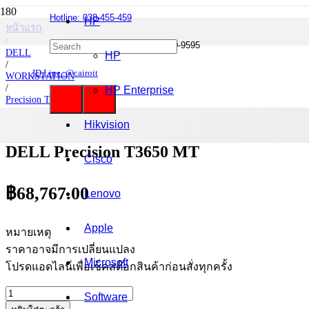
Hotline: 038-455-459
HP
หน้าแรก
/
Mobile : 085-0844-555 / 090-980-9595
DELL
HP
/
ID Line :@cairoit
WORKSTATION
/
HP Enterprise
Precision T3650 MT
/
DELL Precision T3650 MT
Hikvision
DELL Precision T3650 MT
Cisco
฿
68,767.00
Lenovo
Apple
หมายเหตุ
ราคาอาจมีการเปลี่ยนแปลง
Microsoft
โปรดแอดไลน์เพื่อเช็คสต๊อกสินค้าก่อนสั่งทุกครั้ง
จำนวน
Software
DELL