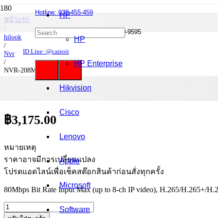
Hotline: 038-455-459
HP
หน้าแรก
/
Mobile : 085-0844-555 / 090-980-9595
hilook
HP
/
ID Line :@cairoit
Nvr
/
HP Enterprise
NVR-208MH-C/8P
Hikvision
NVR-208MH-C/8P
Cisco
฿
3,175.00
Lenovo
หมายเหตุ
ราคาอาจมีการเปลี่ยนแปลง
Apple
โปรดแอดไลน์เพื่อเช็คสต๊อกสินค้าก่อนสั่งทุกครั้ง
Microsoft
80Mbps Bit Rate Input Max (up to 8-ch IP video), H.265/H.265+/H.2
จำนวน
Software
NVR-