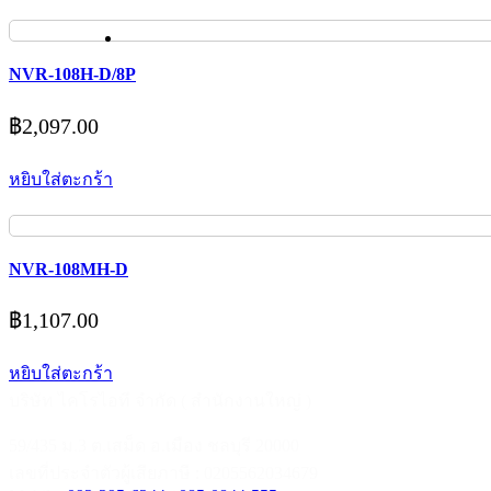
NVR-108H-D/8P
฿
2,097.00
หยิบใส่ตะกร้า
NVR-108MH-D
฿
1,107.00
หยิบใส่ตะกร้า
บริษัท ไคโรไอที จำกัด ( สำนักงานใหญ่ )
59/435 ม.3 ต.เสม็ด อ.เมือง ชลบุรี 20000
เลขที่ประจำตัวผู้เสียภาษี : 0205562034679