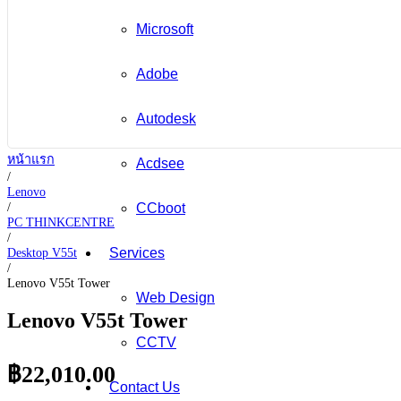
Microsoft
Adobe
Autodesk
หน้าแรก
Acdsee
/
Lenovo
/
CCboot
PC THINKCENTRE
/
Desktop V55t
Services
/
Lenovo V55t Tower
Web Design
Lenovo V55t Tower
CCTV
฿
22,010.00
Contact Us