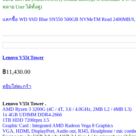
หลาย User ได้ทั้งคู่)
แลกซื้อ WD SSD Blue SN550 500GB NVMeTM Read 2400MB/S, W
Lenovo V55t Tower
฿
11,430.00
หยิบใส่ตะกร้า
Lenovo V55t Tower .
AMD Ryzen 3 3200G (4C / 4T, 3.6 / 4.0GHz, 2MB L2 / 4MB L3)
1x 4GB UDIMM DDR4-2666
1TB HDD 7200rpm 3.5
Graphic Card : Integrated AMD Radeon Vega 8 Graphics
VGA, HDMI, DisplayPort, Audio out, RJ45, Headphone / mic comb