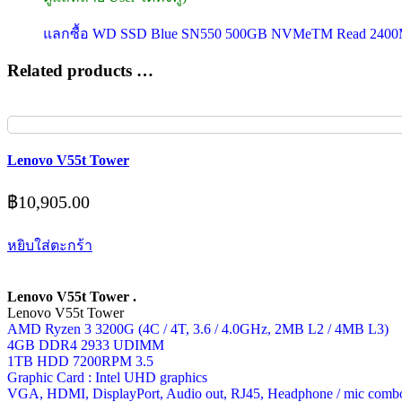
แลกซื้อ WD SSD Blue SN550 500GB NVMeTM Read 2400MB
Related products …
Lenovo V55t Tower
฿
10,905.00
หยิบใส่ตะกร้า
Lenovo V55t Tower .
Lenovo V55t Tower
AMD Ryzen 3 3200G (4C / 4T, 3.6 / 4.0GHz, 2MB L2 / 4MB L3)
4GB DDR4 2933 UDIMM
1TB HDD 7200RPM 3.5
Graphic Card : Intel UHD graphics
VGA, HDMI, DisplayPort, Audio out, RJ45, Headphone / mic comb