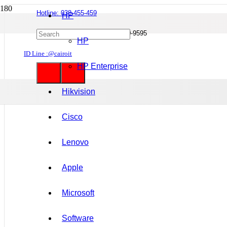
Hotline: 038-455-459
HP
Mobile : 085-0844-555 / 090-980-9595
HP
ID Line :@cairoit
HP Enterprise
Hikvision
Cisco
Lenovo
Apple
Microsoft
Software