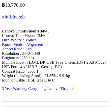
฿
18,770.00
หยิบใส่ตะกร้า
Lenovo ThinkVision T34w .
Lenovo ThinkVision T34w
Display Size : 34-inch
Panel : Vertical Alignment
Aspect Ratio : 21:9
Resolution : 3440×1440
Brightness : 350 nits
Multiple Input : HDMI, DP, USB Type-C Gen1(DP1.2 Alt Mode)
USB Port : 4 x USB 3.1 Gen1 (1 BC)
Contrast Ratio : 3000:1
Weight (Including Stand) : 21.85lb / 9.91kg
Monitor Cable : USB type C to C
3 Year Warranty Carry-in by Lenovo Thailand