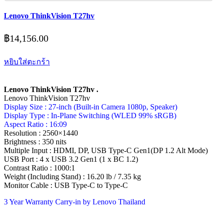
Lenovo ThinkVision T27hv
฿
14,156.00
หยิบใส่ตะกร้า
Lenovo ThinkVision T27hv .
Lenovo ThinkVision T27hv
Display Size : 27-inch (Built-in Camera 1080p, Speaker)
Display Type : In-Plane Switching (WLED 99% sRGB)
Aspect Ratio : 16:09
Resolution : 2560×1440
Brightness : 350 nits
Multiple Input : HDMI, DP, USB Type-C Gen1(DP 1.2 Alt Mode)
USB Port : 4 x USB 3.2 Gen1 (1 x BC 1.2)
Contrast Ratio : 1000:1
Weight (Including Stand) : 16.20 lb / 7.35 kg
Monitor Cable : USB Type-C to Type-C
3 Year Warranty Carry-in by Lenovo Thailand