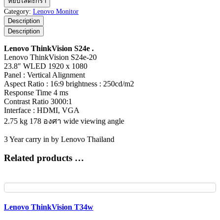
หยิบใส่ตะกร้า
ThinkVision
Category:
Lenovo Monitor
S24e
Description
ชิ้น
Description
Lenovo ThinkVision S24e .
Lenovo ThinkVision S24e-20
23.8″ WLED 1920 x 1080
Panel : Vertical Alignment
Aspect Ratio : 16:9 brightness : 250cd/m2
Response Time 4 ms
Contrast Ratio 3000:1
Interface : HDMI, VGA
2.75 kg 178 องศา wide viewing angle
3 Year carry in by Lenovo Thailand
Related products …
Lenovo ThinkVision T34w