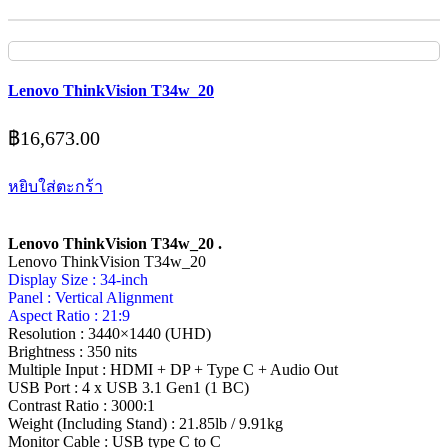
Lenovo ThinkVision T34w_20
฿
16,673.00
หยิบใส่ตะกร้า
Lenovo ThinkVision T34w_20 .
Lenovo ThinkVision T34w_20
Display Size : 34-inch
Panel : Vertical Alignment
Aspect Ratio : 21:9
Resolution : 3440×1440 (UHD)
Brightness : 350 nits
Multiple Input : HDMI + DP + Type C + Audio Out
USB Port : 4 x USB 3.1 Gen1 (1 BC)
Contrast Ratio : 3000:1
Weight (Including Stand) : 21.85lb / 9.91kg
Monitor Cable : USB type C to C