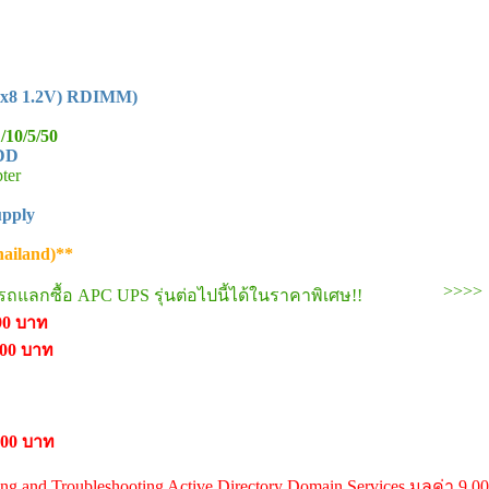
Rx8 1.2V) RDIMM)
/10/5/50
HDD
ter
upply
hailand)**
>>
แลกซื้อ APC UPS รุ่นต่อไปนี้ได้ในราคาพิเศษ!!
90 บาท
900 บาท
000 บาท
ring and Troubleshooting Active Directory Domain Services มูลค่า 9,