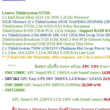
Lenovo ThinkSystem ST550 .
2 x Intel Xeon Silver 4214 12C 85W 2.2GHz Processor
32GB Memory (2 x ThinkSystem 16GB TruDDR4 2933MHz (2
ThinkSystem ST550 2.5in SATA/SAS 8-Bay Backplane
ThinkSystem RAID 530-8i PCIe 12Gb Adapter :
Support RAID 0/1
4 x ThinkSystem 2.5in 600GB 10K SAS 12Gb Hot Swap 512n 
ThinkSystem Broadcom 5720 1GbE RJ45 2-Port PCIe Ethernet Adap
ThinkSystem External USB DVD-RW Optical Disk Drive
2 x ThinkSystem 750W (230/115V) Platinum Hot Swap Power S
2 x 2.8m, 10A/120V, C13 to NEMA 5-15P (US) Line Cord
** 3 Years On-Site Warranty, 4Hrs response, 24×7 by Lenovo (T
<<<<
พิเศษ!! เมื่อซื้อ Server พร้อม
APC UPS
สามารถ
–
SMC1500IC
APC SmartUPS C 1500VA with SmartConnect
14,9
–
SRV3KI
APC Easy UPS SRV 3000VA 2.4 KWatts / 3.0 kVA
24,
–
SMC3000I
APC Smart-UPS 3000VA/2100Watt
26,500 บาท
–
SMT2200IC
APC Smart-UPS 2200VA LCD 230V with SmartConnect
30,
ซื้อ Server + Windows Server รับฟรี Online Training Configu