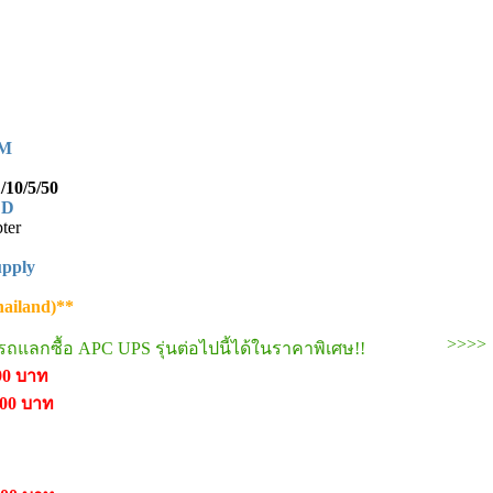
MM
/10/5/50
DD
ter
upply
hailand)**
>>
แลกซื้อ APC UPS รุ่นต่อไปนี้ได้ในราคาพิเศษ!!
90 บาท
900 บาท