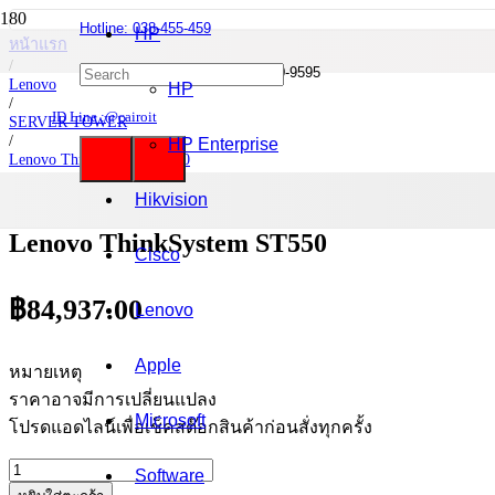
Hotline: 038-455-459
HP
หน้าแรก
/
Mobile : 085-0844-555 / 090-980-9595
Lenovo
HP
/
ID Line :@cairoit
SERVER TOWER
/
HP Enterprise
Lenovo ThinkSystem ST550
/
Lenovo ThinkSystem ST550
Hikvision
Lenovo ThinkSystem ST550
Cisco
฿
84,937.00
Lenovo
Apple
หมายเหตุ
ราคาอาจมีการเปลี่ยนแปลง
Microsoft
โปรดแอดไลน์เพื่อเช็คสต๊อกสินค้าก่อนสั่งทุกครั้ง
จำนวน
Software
Lenovo