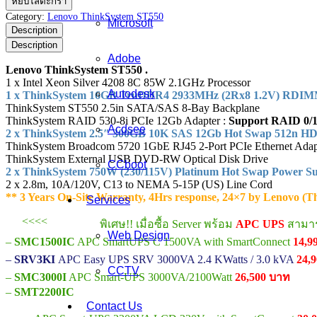
หยิบใส่ตะกร้า
ThinkSystem
Category:
Lenovo ThinkSystem ST550
Microsoft
ST550
Description
ชิ้น
Description
Adobe
Lenovo ThinkSystem ST550 .
1 x Intel Xeon Silver 4208 8C 85W 2.1GHz Processor
Autodesk
1 x ThinkSystem 16GB TruDDR4 2933MHz (2Rx8 1.2V) RDI
ThinkSystem ST550 2.5in SATA/SAS 8-Bay Backplane
ThinkSystem RAID 530-8i PCIe 12Gb Adapter :
Support RAID 0/1
Acdsee
2 x ThinkSystem 2.5″ 300GB 10K SAS 12Gb Hot Swap 512n H
ThinkSystem Broadcom 5720 1GbE RJ45 2-Port PCIe Ethernet Adap
ThinkSystem External USB DVD-RW Optical Disk Drive
CCboot
2 x ThinkSystem 750W (230/115V) Platinum Hot Swap Power S
2 x 2.8m, 10A/120V, C13 to NEMA 5-15P (US) Line Cord
** 3 Years On-Site Warranty, 4Hrs response, 24×7 by Lenovo (T
Services
<<<<
พิเศษ!! เมื่อซื้อ Server พร้อม
APC UPS
สามารถ
Web Design
–
SMC1500IC
APC SmartUPS C 1500VA with SmartConnect
14,9
–
SRV3KI
APC Easy UPS SRV 3000VA 2.4 KWatts / 3.0 kVA
24,
CCTV
–
SMC3000I
APC Smart-UPS 3000VA/2100Watt
26,500 บาท
–
SMT2200IC
Contact Us