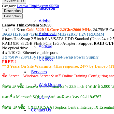
หยิบใส่ตะกร้า
ThinkSystem
Category:
Lenovo ThinkSystem SR650
Microsoft
SR650
Description
ชิ้น
Description
Adobe
Lenovo ThinkSystem SR650 .
1 x Intel Xeon
Gold 5220 18-Core 2.2Ghz/2666 MHz
, 24.75MB Ca
Autodesk
16GB (1x16GB) TruDDR4 2933MHz (2Rx8 1.2V) RDIMM
8 bays Hot-Swap 2.5 inch SAS/SATA HDD Standard (Up to 24 x 2.5-i
RAID 930-8i 2GB Flash PCIe 12Gb Adapter :
Support RAID 0/1/10
Acdsee
No optical drive
4 x 1/10 Gb Ethernet capable ports
1 x 750W (230/115V) Platinum Hot-Swap Power Supply
CCboot
FREE!!
** 3 Years On-Site Warranty, 4Hrs response, 24×7 by Lenovo (T
Services
ซื้อ Server + Windows Server รับฟรี Online Training Configuring a
Web Design
พิเศษแลกซื้อ Lenovo ThinkVision S24e 23.8 inch จากปกติ 5,900
แลกซื้อ Microsoft SQL Standard ลดพิเศษ โทร 02-118-6767
CCTV
พิเศษ แลกซื้อ [CXED1CSAA] Sophos Central Intercept X Essentials
Contact Us