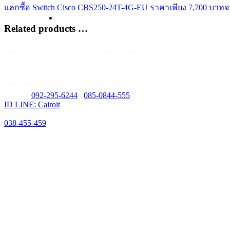
แลกซื้อ Switch Cisco CBS250-24T-4G-EU ราคาเพียง 7,700 บาท
Related products …
บริษัท ไคโรไอที จำกัด ( สำนักงานใหญ่ )
59/435 ม.3 ต.เสม็ด อ.เมือง ชลบุรี 20000
เลขที่ประจำตัวผู้เสียภาษี : 0205562034679
Mobile:
092-295-6244
/
085-0844-555
ID LINE: Cairoit
Call cetnter
038-455-459