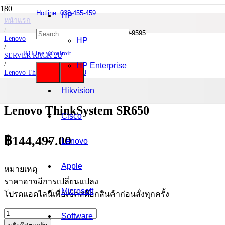
Hotline: 038-455-459
HP
หน้าแรก
/
Mobile : 085-0844-555 / 090-980-9595
Lenovo
HP
/
ID Line :@cairoit
SERVER RACK 2U
/
HP Enterprise
Lenovo ThinkSystem SR650
/
Lenovo ThinkSystem SR650
Hikvision
Lenovo ThinkSystem SR650
Cisco
฿
144,497.00
Lenovo
Apple
หมายเหตุ
ราคาอาจมีการเปลี่ยนแปลง
Microsoft
โปรดแอดไลน์เพื่อเช็คสต๊อกสินค้าก่อนสั่งทุกครั้ง
จำนวน
Software
Lenovo