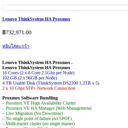
Lenovo ThinkSystem HA Proxmox
฿
732,971.00
หยิบใส่ตะกร้า
Lenovo ThinkSystem HA Proxmox .
Lenovo ThinkSystem HA Proxmox
16 Cores (2 x 8 Core 2.1Ghz per Node)
192 GB (2 x 96GB per Node)
4 TB Usable Disk (ThinkSystem DS2200 1.2TB x 5)
2 x 10 Gbps SFP+ Network Connection
Proxmox Software Bundling
– Proxmox VE High Availability Cluster
– Proxmox VE HA Manager (Web Management)
– Live Migration (No Downtime)
– No single point of failure (no SPOF)
– Mulit-master cluster (no single master)