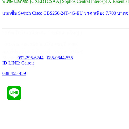
พิเศษ แลกซื้อ [CXED1CSAA] Sophos Central Intercept X Essentials
แลกซื้อ Switch Cisco CBS250-24T-4G-EU ราคาเพียง 7,700 บาท
บริษัท ไคโรไอที จำกัด ( สำนักงานใหญ่ )
59/435 ม.3 ต.เสม็ด อ.เมือง ชลบุรี 20000
เลขที่ประจำตัวผู้เสียภาษี : 0205562034679
Mobile:
092-295-6244
/
085-0844-555
ID LINE: Cairoit
Call cetnter
038-455-459