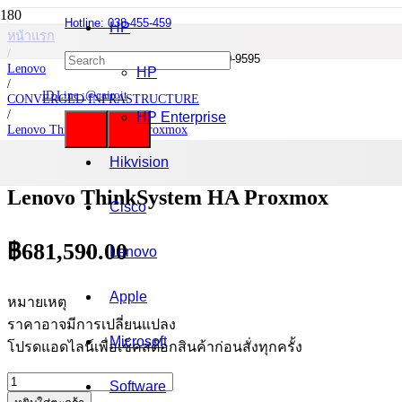
Hotline: 038-455-459
HP
หน้าแรก
/
Mobile : 085-0844-555 / 090-980-9595
Lenovo
HP
/
ID Line :@cairoit
CONVERGED INFRASTRUCTURE
/
HP Enterprise
Lenovo ThinkSystem HA Proxmox
/
Lenovo ThinkSystem HA Proxmox
Hikvision
Lenovo ThinkSystem HA Proxmox
Cisco
฿
681,590.00
Lenovo
Apple
หมายเหตุ
ราคาอาจมีการเปลี่ยนแปลง
Microsoft
โปรดแอดไลน์เพื่อเช็คสต๊อกสินค้าก่อนสั่งทุกครั้ง
จำนวน
Software
Lenovo