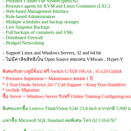
– Proxmox Cluster File System (pmxcfs)
– Resource agents for KVM and Linux Containers (LXC)
– Web-based Management Interface
– Role-based Administration
– Multiple schedules and backup storages
– Live Snapshot Backups
– Full backups of containers and VMs
– Distributed Firewall
– Bridged Networking
– Support Linux and Windows Servers, 32 and 64 bit
– ไม่มีค่าลิขสิทธิเป็น Open Source ทดแทน VMware , Hyper-V
พิเศษกับทางทูบีช็อป ฟรี Switch G7028 10Gx4 , 1Gx24 Uplink
* Proxmox Implement + Maintenance ตลอด 1 ปี
* 3 Year Onsite Service 24×7 Call Support + Keep Your Harddrive
* exclude Migration
ซื้อ Server + Windows Server รับฟรี Online Training Configuring a
พิเศษแลกซื้อ Lenovo ThinkVision S24e 23.8 inch จากปกติ 5,900
แลกซื้อ Microsoft SQL Standard ลดพิเศษ โทร 02-118-6767