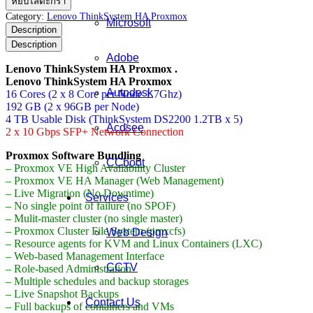
หยิบใส่ตะกร้า
ThinkSystem
Category:
Lenovo ThinkSystem HA Proxmox
Microsoft
HA
Description
Proxmox
Description
ชิ้น
Adobe
Lenovo ThinkSystem HA Proxmox .
Lenovo ThinkSystem HA Proxmox
Autodesk
16 Cores (2 x 8 Core per Node 1.7Ghz)
192 GB (2 x 96GB per Node)
4 TB Usable Disk (ThinkSystem DS2200 1.2TB x 5)
Acdsee
2 x 10 Gbps SFP+ Network Connection
Proxmox Software Bundling
CCboot
– Proxmox VE High Availability Cluster
– Proxmox VE HA Manager (Web Management)
– Live Migration (No Downtime)
Services
– No single point of failure (no SPOF)
– Mulit-master cluster (no single master)
– Proxmox Cluster File System (pmxcfs)
Web Design
– Resource agents for KVM and Linux Containers (LXC)
– Web-based Management Interface
CCTV
– Role-based Administration
– Multiple schedules and backup storages
– Live Snapshot Backups
Contact Us
– Full backups of containers and VMs