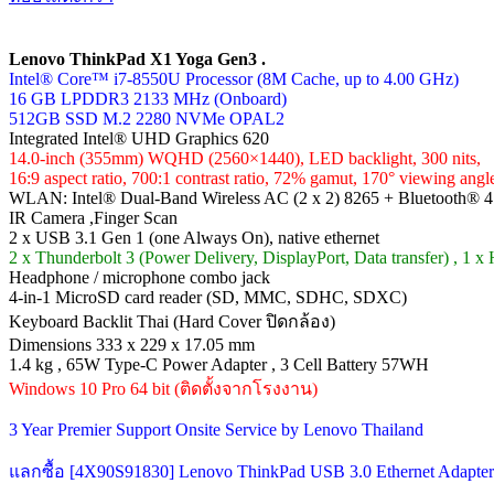
Lenovo ThinkPad X1 Yoga Gen3 .
Intel® Core™ i7-8550U Processor (8M Cache, up to 4.00 GHz)
16 GB LPDDR3 2133 MHz (Onboard)
512GB SSD M.2 2280 NVMe OPAL2
Integrated Intel® UHD Graphics 620
14.0-inch (355mm) WQHD (2560×1440), LED backlight, 300 nits,
16:9 aspect ratio, 700:1 contrast ratio, 72% gamut, 170° viewing angl
WLAN: Intel® Dual-Band Wireless AC (2 x 2) 8265 + Bluetooth® 4
IR Camera ,Finger Scan
2 x USB 3.1 Gen 1 (one Always On), native ethernet
2 x Thunderbolt 3 (Power Delivery, DisplayPort, Data transfer) , 1 
Headphone / microphone combo jack
4-in-1 MicroSD card reader (SD, MMC, SDHC, SDXC)
Keyboard Backlit Thai (Hard Cover ปิดกล้อง)
Dimensions 333 x 229 x 17.05 mm
1.4 kg , 65W Type-C Power Adapter , 3 Cell Battery 57WH
Windows 10 Pro 64 bit (ติดตั้งจากโรงงาน)
3 Year Premier Support Onsite Service by Lenovo Thailand
แลกซื้อ [4X90S91830] Lenovo ThinkPad USB 3.0 Ethernet Adap