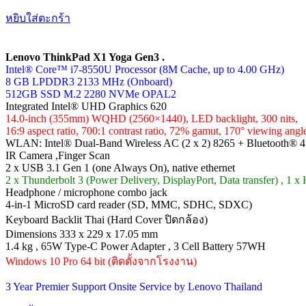
หยิบใส่ตะกร้า
Lenovo ThinkPad X1 Yoga Gen3 .
Intel® Core™ i7-8550U Processor (8M Cache, up to 4.00 GHz)
8 GB LPDDR3 2133 MHz (Onboard)
512GB SSD M.2 2280 NVMe OPAL2
Integrated Intel® UHD Graphics 620
14.0-inch (355mm) WQHD (2560×1440), LED backlight, 300 nits,
16:9 aspect ratio, 700:1 contrast ratio, 72% gamut, 170° viewing angl
WLAN: Intel® Dual-Band Wireless AC (2 x 2) 8265 + Bluetooth® 4
IR Camera ,Finger Scan
2 x USB 3.1 Gen 1 (one Always On), native ethernet
2 x Thunderbolt 3 (Power Delivery, DisplayPort, Data transfer) , 1 
Headphone / microphone combo jack
4-in-1 MicroSD card reader (SD, MMC, SDHC, SDXC)
Keyboard Backlit Thai (Hard Cover ปิดกล้อง)
Dimensions 333 x 229 x 17.05 mm
1.4 kg , 65W Type-C Power Adapter , 3 Cell Battery 57WH
Windows 10 Pro 64 bit (ติดตั้งจากโรงงาน)
3 Year Premier Support Onsite Service by Lenovo Thailand