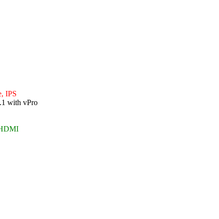
e, IPS
.1 with vPro
x HDMI