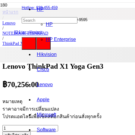
Hotline: 038-455-459
HP
หน้าแรก
/
Mobile : 085-0844-555 / 090-980-9595
Lenovo
HP
/
ID Line :@cairoit
NOTEBOOK THINKPAD
/
HP Enterprise
ThinkPad X1 Yoga
/
Lenovo ThinkPad X1 Yoga Gen3
Hikvision
Lenovo ThinkPad X1 Yoga Gen3
Cisco
฿
70,256.00
Lenovo
Apple
หมายเหตุ
ราคาอาจมีการเปลี่ยนแปลง
Microsoft
โปรดแอดไลน์เพื่อเช็คสต๊อกสินค้าก่อนสั่งทุกครั้ง
จำนวน
Software
Lenovo