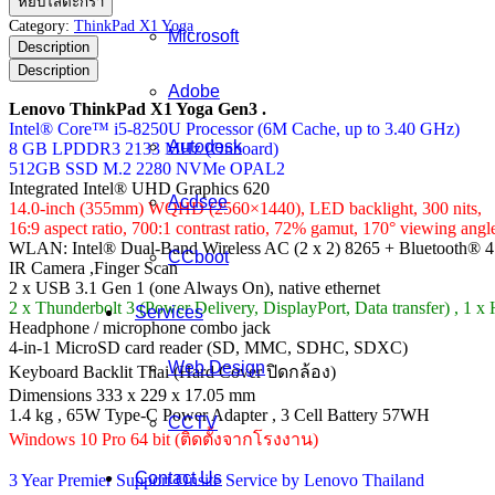
หยิบใส่ตะกร้า
ThinkPad
Category:
ThinkPad X1 Yoga
Microsoft
X1
Description
Yoga
Description
Gen3
Adobe
ชิ้น
Lenovo ThinkPad X1 Yoga Gen3 .
Intel® Core™ i5-8250U Processor (6M Cache, up to 3.40 GHz)
Autodesk
8 GB LPDDR3 2133 MHz (Onboard)
512GB SSD M.2 2280 NVMe OPAL2
Integrated Intel® UHD Graphics 620
Acdsee
14.0-inch (355mm) WQHD (2560×1440), LED backlight, 300 nits,
16:9 aspect ratio, 700:1 contrast ratio, 72% gamut, 170° viewing angl
WLAN: Intel® Dual-Band Wireless AC (2 x 2) 8265 + Bluetooth® 4
CCboot
IR Camera ,Finger Scan
2 x USB 3.1 Gen 1 (one Always On), native ethernet
2 x Thunderbolt 3 (Power Delivery, DisplayPort, Data transfer) , 1 
Services
Headphone / microphone combo jack
4-in-1 MicroSD card reader (SD, MMC, SDHC, SDXC)
Web Design
Keyboard Backlit Thai (Hard Cover ปิดกล้อง)
Dimensions 333 x 229 x 17.05 mm
1.4 kg , 65W Type-C Power Adapter , 3 Cell Battery 57WH
CCTV
Windows 10 Pro 64 bit (ติดตั้งจากโรงงาน)
Contact Us
3 Year Premier Support Onsite Service by Lenovo Thailand