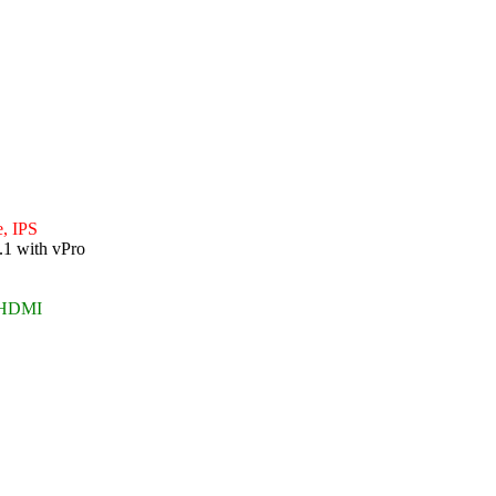
e, IPS
.1 with vPro
x HDMI