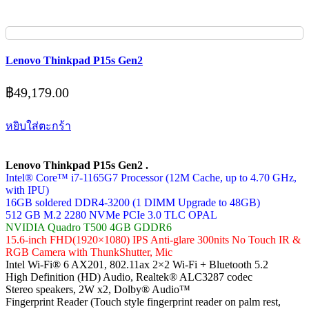
Lenovo Thinkpad P15s Gen2
฿
49,179.00
หยิบใส่ตะกร้า
Lenovo Thinkpad P15s Gen2 .
Intel® Core™ i7-1165G7 Processor (12M Cache, up to 4.70 GHz,
with IPU)
16GB soldered DDR4-3200 (1 DIMM Upgrade to 48GB)
512 GB M.2 2280 NVMe PCIe 3.0 TLC OPAL
NVIDIA Quadro T500 4GB GDDR6
15.6-inch FHD(1920×1080) IPS Anti-glare 300nits No Touch IR &
RGB Camera with ThunkShutter, Mic
Intel Wi-Fi® 6 AX201, 802.11ax 2×2 Wi-Fi + Bluetooth 5.2
High Definition (HD) Audio, Realtek® ALC3287 codec
Stereo speakers, 2W x2, Dolby® Audio™
Fingerprint Reader (Touch style fingerprint reader on palm rest,