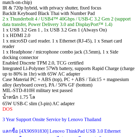
match-on-chip)
IR & 720p hybrid, with privacy shutter, fixed focus
Backlit Keyboard Black Thai with Number Pad
2 x Thunderbolt 4 / USB4™ 40Gbps / USB-C 3.2 Gen 2 (support
data transfer, Power Delivery 3.0 and DisplayPort™ 1.4)
1 x USB 3.2 Gen 1 , 1x USB 3.2 Gen 1 (Always On)
1 x HDMI 2.0
1 x microSD card reader. 1 x Ethernet (RJ-45), 1 x Smart card
reader
1 x Headphone / microphone combo jack (3.5mm), 1 x Side
docking connector
Enabled Discrete TPM 2.0, TCG certified
Integrated Li-Polymer 57Wh battery, supports Rapid Charge (charge
up to 80% in 1hr) with 65W AC adapter
Case Material PC + ABS (top), PC + ABS / Talc15 + magnesium
alloy (keyboard cover), PA / 50% GF (bottom)
MIL-STD-810H military test passed
น้ำหนัก 1.75 โล
65W USB-C slim (3-pin) AC adapter
DOS
3 Year Support Onsite Service by Lenovo Thailand
แลกซื้อ [4X90S91830] Lenovo ThinkPad USB 3.0 Ethernet