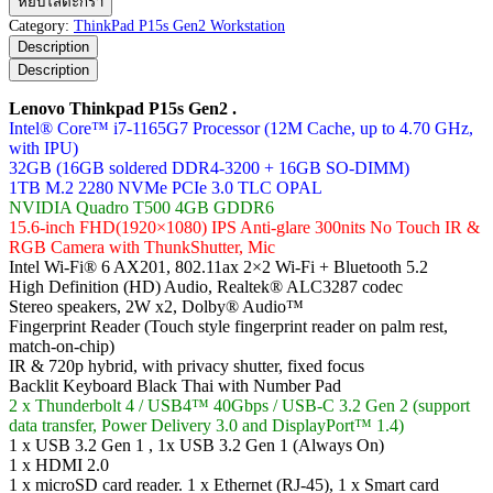
หยิบใส่ตะกร้า
Thinkpad
Category:
ThinkPad P15s Gen2 Workstation
P15s
Description
Gen2
Description
ชิ้น
Lenovo Thinkpad P15s Gen2 .
Intel® Core™ i7-1165G7 Processor (12M Cache, up to 4.70 GHz,
with IPU)
32GB (16GB soldered DDR4-3200 + 16GB SO-DIMM)
1TB M.2 2280 NVMe PCIe 3.0 TLC OPAL
NVIDIA Quadro T500 4GB GDDR6
15.6-inch FHD(1920×1080) IPS Anti-glare 300nits No Touch IR &
RGB Camera with ThunkShutter, Mic
Intel Wi-Fi® 6 AX201, 802.11ax 2×2 Wi-Fi + Bluetooth 5.2
High Definition (HD) Audio, Realtek® ALC3287 codec
Stereo speakers, 2W x2, Dolby® Audio™
Fingerprint Reader (Touch style fingerprint reader on palm rest,
match-on-chip)
IR & 720p hybrid, with privacy shutter, fixed focus
Backlit Keyboard Black Thai with Number Pad
2 x Thunderbolt 4 / USB4™ 40Gbps / USB-C 3.2 Gen 2 (support
data transfer, Power Delivery 3.0 and DisplayPort™ 1.4)
1 x USB 3.2 Gen 1 , 1x USB 3.2 Gen 1 (Always On)
1 x HDMI 2.0
1 x microSD card reader. 1 x Ethernet (RJ-45), 1 x Smart card