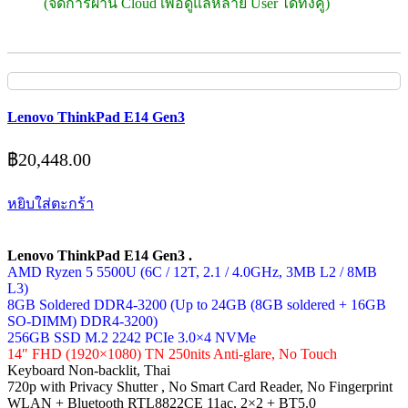
(จัดการผ่าน Cloud เพื่อดูแลหลาย User ได้ทั้งคู่)
Lenovo ThinkPad E14 Gen3
฿
20,448.00
หยิบใส่ตะกร้า
Lenovo ThinkPad E14 Gen3 .
AMD Ryzen 5 5500U (6C / 12T, 2.1 / 4.0GHz, 3MB L2 / 8MB
L3)
8GB Soldered DDR4-3200 (Up to 24GB (8GB soldered + 16GB
SO-DIMM) DDR4-3200)
256GB SSD M.2 2242 PCIe 3.0×4 NVMe
14″ FHD (1920×1080) TN 250nits Anti-glare, No Touch
Keyboard Non-backlit, Thai
720p with Privacy Shutter , No Smart Card Reader, No Fingerprint
WLAN + Bluetooth RTL8822CE 11ac, 2×2 + BT5.0