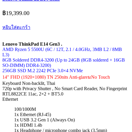
฿
19,399.00
หยิบใส่ตะกร้า
Lenovo ThinkPad E14 Gen3 .
AMD Ryzen 5 5500U (6C / 12T, 2.1 / 4.0GHz, 3MB L2 / 8MB
L3)
8GB Soldered DDR4-3200 (Up to 24GB (8GB soldered + 16GB
SO-DIMM) DDR4-3200)
256GB SSD M.2 2242 PCIe 3.0×4 NVMe
14″ FHD (1920×1080) TN 250nits Anti-glareมNo Touch
Keyboard Non-backlit, Thai
720p with Privacy Shutter , No Smart Card Reader, No Fingerprint
RTL8822CE 11ac, 2×2 + BT5.0
Ethernet
100/1000M
1x Ethernet (RJ-45)
1x USB 3.2 Gen 1 (Always On)
1x HDMI 1.4b
1x Headphone / microphone combo jack (3.5mm)