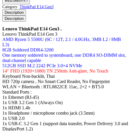
หยิบใส่ตะกร้า
ThinkPad
Category:
ThinkPad E14 Gen3
E14
Description
Gen3
Description
ชิ้น
Lenovo ThinkPad E14 Gen3 .
Lenovo ThinkPad E14 Gen 3
AMD Ryzen 5 5500U (6C / 12T, 2.1 / 4.0GHz, 3MB L2 / 8MB
L3)
8GB Soldered DDR4-3200
One memory soldered to systemboard, one DDR4 SO-DIMM slot,
dual-channel capable
512GB SSD M.2 2242 PCIe 3.0×4 NVMe
14″ FHD (1920×1080) TN 250nits Anti-glare, No Touch
Keyboard Non-backlit, Thai
HD 720p camera , No Smart Card Reader, No Fingerprint
WLAN + Bluetooth : RTL8822CE 11ac, 2×2 + BT5.0
Standard Ports :
1x Ethernet (RJ-45)
1x USB 3.2 Gen 1 (Always On)
1x HDMI 1.4b
1x Headphone / microphone combo jack (3.5mm)
1x USB 2.0
1x USB-C 3.2 Gen 1 (support data transfer, Power Delivery 3.0 and
DisplayPort 1.2)