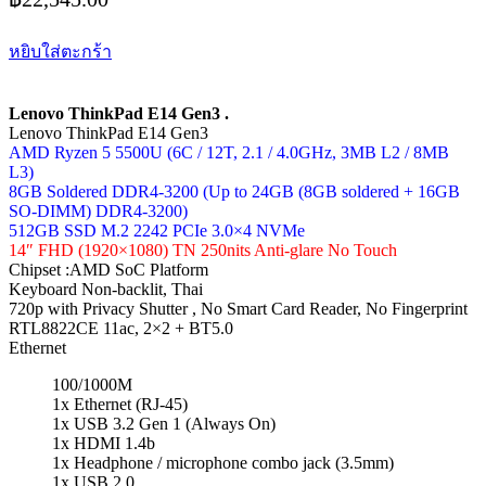
หยิบใส่ตะกร้า
Lenovo ThinkPad E14 Gen3 .
Lenovo ThinkPad E14 Gen3
AMD Ryzen 5 5500U (6C / 12T, 2.1 / 4.0GHz, 3MB L2 / 8MB
L3)
8GB Soldered DDR4-3200 (Up to 24GB (8GB soldered + 16GB
SO-DIMM) DDR4-3200)
512GB SSD M.2 2242 PCIe 3.0×4 NVMe
14″ FHD (1920×1080) TN 250nits Anti-glare No Touch
Chipset :AMD SoC Platform
Keyboard Non-backlit, Thai
720p with Privacy Shutter , No Smart Card Reader, No Fingerprint
RTL8822CE 11ac, 2×2 + BT5.0
Ethernet
100/1000M
1x Ethernet (RJ-45)
1x USB 3.2 Gen 1 (Always On)
1x HDMI 1.4b
1x Headphone / microphone combo jack (3.5mm)
1x USB 2.0