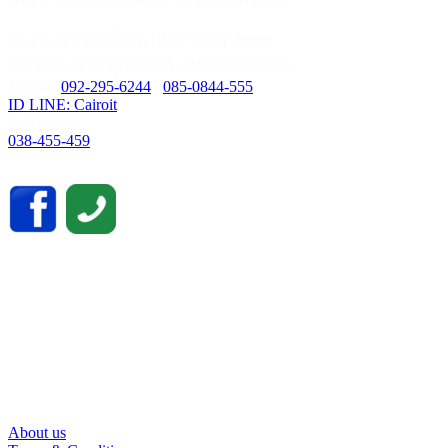
59/435 ม.3 ต.เสม็ด อ.เมือง ชลบุรี 20000
เลขที่ประจำตัวผู้เสียภาษี : 0205562034679
Mobile:
092-295-6244
/
085-0844-555
ID LINE: Cairoit
Call cetnter
038-455-459
About us