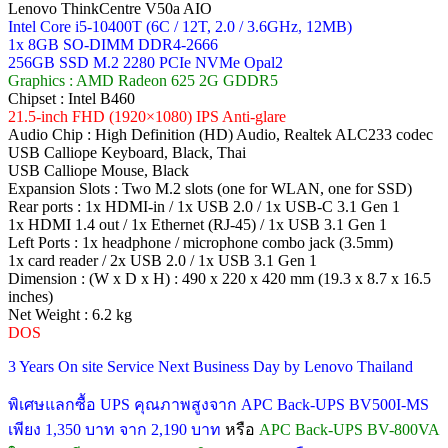
Lenovo ThinkCentre V50a AIO
Intel Core i5-10400T (6C / 12T, 2.0 / 3.6GHz, 12MB)
1x 8GB SO-DIMM DDR4-2666
256GB SSD M.2 2280 PCIe NVMe Opal2
Graphics : AMD Radeon 625 2G GDDR5
Chipset : Intel B460
21.5-inch FHD (1920×1080) IPS Anti-glare
Audio Chip : High Definition (HD) Audio, Realtek ALC233 codec
USB Calliope Keyboard, Black, Thai
USB Calliope Mouse, Black
Expansion Slots : Two M.2 slots (one for WLAN, one for SSD)
Rear ports : 1x HDMI-in / 1x USB 2.0 / 1x USB-C 3.1 Gen 1
1x HDMI 1.4 out / 1x Ethernet (RJ-45) / 1x USB 3.1 Gen 1
Left Ports : 1x headphone / microphone combo jack (3.5mm)
1x card reader / 2x USB 2.0 / 1x USB 3.1 Gen 1
Dimension : (W x D x H) : 490 x 220 x 420 mm (19.3 x 8.7 x 16.5
inches)
Net Weight : 6.2 kg
DOS
3 Years On site Service Next Business Day by Lenovo Thailand
พิเศษแลกซื้อ UPS คุณภาพสูงจาก APC Back-UPS BV500I-MS
เพียง 1,350 บาท จาก 2,190 บาท
หรือ
APC Back-UPS BV-800VA