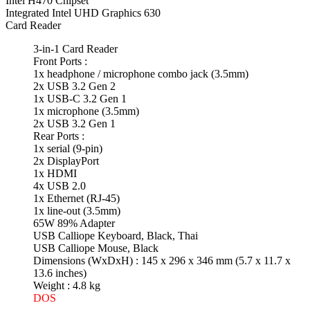
Intel H470 Chipset
Integrated Intel UHD Graphics 630
Card Reader
3-in-1 Card Reader
Front Ports :
1x headphone / microphone combo jack (3.5mm)
2x USB 3.2 Gen 2
1x USB-C 3.2 Gen 1
1x microphone (3.5mm)
2x USB 3.2 Gen 1
Rear Ports :
1x serial (9-pin)
2x DisplayPort
1x HDMI
4x USB 2.0
1x Ethernet (RJ-45)
1x line-out (3.5mm)
65W 89% Adapter
USB Calliope Keyboard, Black, Thai
USB Calliope Mouse, Black
Dimensions (WxDxH) : 145 x 296 x 346 mm (5.7 x 11.7 x
13.6 inches)
Weight : 4.8 kg
DOS