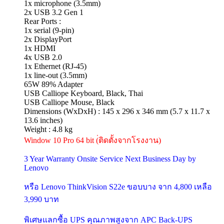
1x microphone (3.5mm)
2x USB 3.2 Gen 1
Rear Ports :
1x serial (9-pin)
2x DisplayPort
1x HDMI
4x USB 2.0
1x Ethernet (RJ-45)
1x line-out (3.5mm)
65W 89% Adapter
USB Calliope Keyboard, Black, Thai
USB Calliope Mouse, Black
Dimensions (WxDxH) : 145 x 296 x 346 mm (5.7 x 11.7 x
13.6 inches)
Weight : 4.8 kg
Window 10 Pro 64 bit (่ติดตั้งจากโรงงาน)
3 Year Warranty Onsite Service Next Business Day by
Lenovo
หรือ Lenovo ThinkVision S22e ขอบบาง จาก 4,800 เหลือ
3,990 บาท
พิเศษแลกซื้อ UPS คุณภาพสูงจาก APC Back-UPS