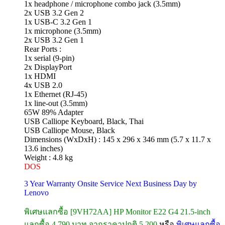
1x headphone / microphone combo jack (3.5mm)
2x USB 3.2 Gen 2
1x USB-C 3.2 Gen 1
1x microphone (3.5mm)
2x USB 3.2 Gen 1
Rear Ports :
1x serial (9-pin)
2x DisplayPort
1x HDMI
4x USB 2.0
1x Ethernet (RJ-45)
1x line-out (3.5mm)
65W 89% Adapter
USB Calliope Keyboard, Black, Thai
USB Calliope Mouse, Black
Dimensions (WxDxH) : 145 x 296 x 346 mm (5.7 x 11.7 x
13.6 inches)
Weight : 4.8 kg
DOS
3 Year Warranty Onsite Service Next Business Day by
Lenovo
พิเศษแลกซื้อ [9VH72AA] HP Monitor E22 G4 21.5-inch
แลกซื้อ 4,790 บาท จากราคาปกติ 5,200
หรือ
พิเศษแลกซื้อ