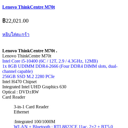
Lenovo ThinkCentre M70t
฿
22,021.00
หยิบใส่ตะกร้า
Lenovo ThinkCentre M70t .
Lenovo ThinkCentre M70t
Intel Core i5-10400 (6C / 12T, 2.9 / 4.3GHz, 12MB)
1x 8GB UDIMM DDR4-2666 (Four DDR4 DIMM slots, dual-
channel capable)
256GB SSD M.2 2280 PCIe
Intel H470 Chipset
Integrated Intel UHD Graphics 630
Optical : DVD±RW
Card Reader
3-in-1 Card Reader
Ethernet
:Integrated 100/1000M
WLAN + Bluetooth : RTL8822CE 11ac, 2×2 + BT5.0