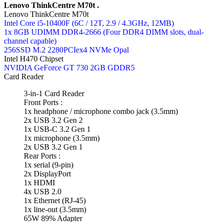
Lenovo ThinkCentre M70t .
Lenovo ThinkCentre M70t
Intel Core i5-10400F (6C / 12T, 2.9 / 4.3GHz, 12MB)
1x 8GB UDIMM DDR4-2666 (Four DDR4 DIMM slots, dual-
channel capable)
256SSD M.2 2280PCIex4 NVMe Opal
Intel H470 Chipset
NVIDIA GeForce GT 730 2GB GDDR5
Card Reader
3-in-1 Card Reader
Front Ports :
1x headphone / microphone combo jack (3.5mm)
2x USB 3.2 Gen 2
1x USB-C 3.2 Gen 1
1x microphone (3.5mm)
2x USB 3.2 Gen 1
Rear Ports :
1x serial (9-pin)
2x DisplayPort
1x HDMI
4x USB 2.0
1x Ethernet (RJ-45)
1x line-out (3.5mm)
65W 89% Adapter