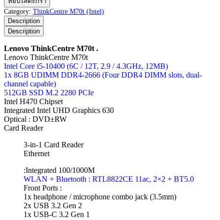
หยิบใส่ตะกร้า
ThinkCentre
Category:
ThinkCentre M70t (Intel)
M70t
Description
ชิ้น
Description
Lenovo ThinkCentre M70t .
Lenovo ThinkCentre M70t
Intel Core i5-10400 (6C / 12T, 2.9 / 4.3GHz, 12MB)
1x 8GB UDIMM DDR4-2666 (Four DDR4 DIMM slots, dual-
channel capable)
512GB SSD M.2 2280 PCIe
Intel H470 Chipset
Integrated Intel UHD Graphics 630
Optical : DVD±RW
Card Reader
3-in-1 Card Reader
Ethernet
:Integrated 100/1000M
WLAN + Bluetooth : RTL8822CE 11ac, 2×2 + BT5.0
Front Ports :
1x headphone / microphone combo jack (3.5mm)
2x USB 3.2 Gen 2
1x USB-C 3.2 Gen 1