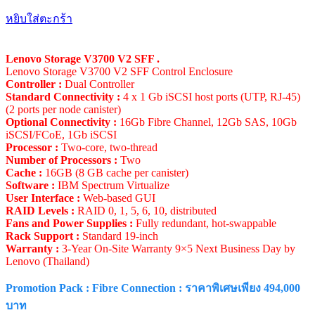
หยิบใส่ตะกร้า
Lenovo Storage V3700 V2 SFF .
Lenovo Storage V3700 V2 SFF Control Enclosure
Controller :
Dual Controller
Standard Connectivity :
4 x 1 Gb iSCSI host ports (UTP, RJ-45)
(2 ports per node canister)
Optional Connectivity :
16Gb Fibre Channel, 12Gb SAS, 10Gb
iSCSI/FCoE, 1Gb iSCSI
Processor :
Two-core, two-thread
Number of Processors :
Two
Cache :
16GB (8 GB cache per canister)
Software :
IBM Spectrum Virtualize
User Interface :
Web-based GUI
RAID Levels :
RAID 0, 1, 5, 6, 10, distributed
Fans and Power Supplies :
Fully redundant, hot-swappable
Rack Support :
Standard 19-inch
Warranty :
3-Year On-Site Warranty 9×5 Next Business Day by
Lenovo (Thailand)
Promotion Pack : Fibre Connection : ราคาพิเศษเพียง 494,000
บาท