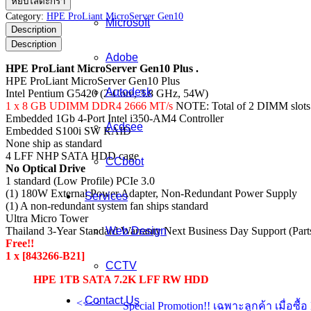
หยิบใส่ตะกร้า
ProLiant
Category:
HPE ProLiant MicroServer Gen10
Microsoft
MicroServer
Description
Gen10
Description
Plus
Adobe
ชิ้น
HPE ProLiant MicroServer Gen10 Plus .
HPE ProLiant MicroServer Gen10 Plus
Autodesk
Intel Pentium G5420 (2-Core, 3.8 GHz, 54W)
1 x 8 GB UDIMM DDR4 2666 MT/s
NOTE: Total of 2 DIMM slots.
Embedded 1Gb 4-Port Intel i350-AM4 Controller
Acdsee
Embedded S100i SW RAID
None ship as standard
4 LFF NHP SATA HDD cage
CCboot
No Optical Drive
1 standard (Low Profile) PCIe 3.0
(1) 180W External Power Adapter, Non-Redundant Power Supply
Services
(1) A non-redundant system fan ships standard
Ultra Micro Tower
Thailand 3-Year Standard Warranty Next Business Day Support (Parts
Web Design
Free!!
1 x [843266-B21]
CCTV
HPE 1TB SATA 7.2K LFF RW HDD
Contact Us
<<<<
Special Promotion!! เฉพาะลูกค้า เมื่อซ