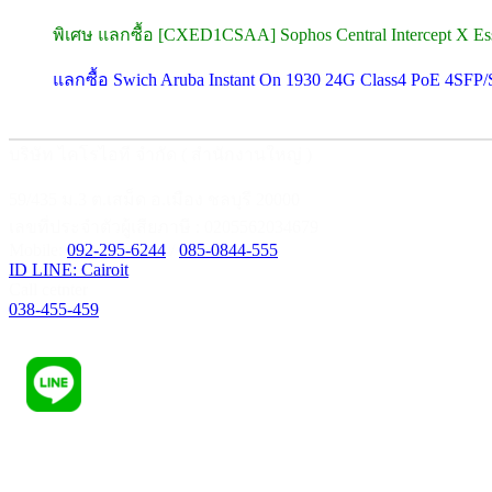
พิเศษ แลกซื้อ [CXED1CSAA] Sophos Central Intercept X Esse
แลกซื้อ Swich Aruba Instant On 1930 24G Class4 PoE 4SF
บริษัท ไคโรไอที จำกัด ( สำนักงานใหญ่ )
59/435 ม.3 ต.เสม็ด อ.เมือง ชลบุรี 20000
เลขที่ประจำตัวผู้เสียภาษี : 0205562034679
Mobile:
092-295-6244
/
085-0844-555
ID LINE: Cairoit
Call cetnter
038-455-459