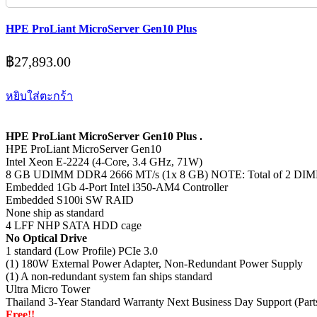
HPE ProLiant MicroServer Gen10 Plus
฿
27,893.00
หยิบใส่ตะกร้า
HPE ProLiant MicroServer Gen10 Plus .
HPE ProLiant MicroServer Gen10
Intel Xeon E-2224 (4-Core, 3.4 GHz, 71W)
8 GB UDIMM DDR4 2666 MT/s (1x 8 GB) NOTE: Total of 2 DIMM
Embedded 1Gb 4-Port Intel i350-AM4 Controller
Embedded S100i SW RAID
None ship as standard
4 LFF NHP SATA HDD cage
No Optical Drive
1 standard (Low Profile) PCIe 3.0
(1) 180W External Power Adapter, Non-Redundant Power Supply
(1) A non-redundant system fan ships standard
Ultra Micro Tower
Thailand 3-Year Standard Warranty Next Business Day Support (Parts
Free!!