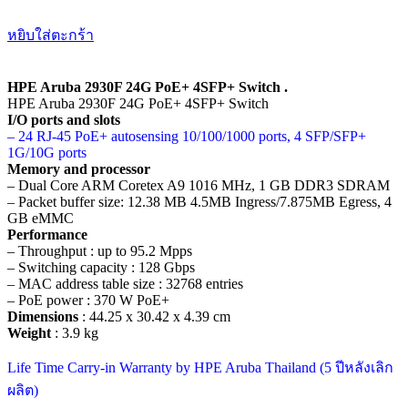
หยิบใส่ตะกร้า
HPE Aruba 2930F 24G PoE+ 4SFP+ Switch .
HPE Aruba 2930F 24G PoE+ 4SFP+ Switch
I/O ports and slots
– 24 RJ-45 PoE+ autosensing 10/100/1000 ports, 4 SFP/SFP+
1G/10G ports
Memory and processor
– Dual Core ARM Coretex A9 1016 MHz, 1 GB DDR3 SDRAM
– Packet buffer size: 12.38 MB 4.5MB Ingress/7.875MB Egress, 4
GB eMMC
Performance
– Throughput : up to 95.2 Mpps
– Switching capacity : 128 Gbps
– MAC address table size : 32768 entries
– PoE power : 370 W PoE+
Dimensions
: 44.25 x 30.42 x 4.39 cm
Weight
: 3.9 kg
Life Time Carry-in Warranty by HPE Aruba Thailand (5 ปีหลังเลิก
ผลิต)