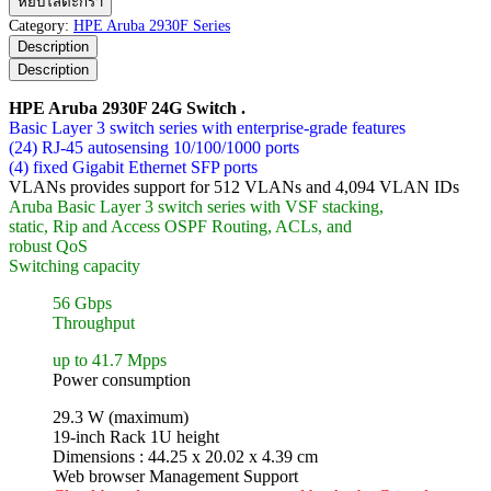
หยิบใส่ตะกร้า
Aruba
Category:
HPE Aruba 2930F Series
2930F
Description
24G
Description
Switch
ชิ้น
HPE Aruba 2930F 24G Switch .
Basic Layer 3 switch series with enterprise-grade features
(24) RJ-45 autosensing 10/100/1000 ports
(4) fixed Gigabit Ethernet SFP ports
VLANs provides support for 512 VLANs and 4,094 VLAN IDs
Aruba Basic Layer 3 switch series with VSF stacking,
static, Rip and Access OSPF Routing, ACLs, and
robust QoS
Switching capacity
56 Gbps
Throughput
up to 41.7 Mpps
Power consumption
29.3 W (maximum)
19-inch Rack 1U height
Dimensions : 44.25 x 20.02 x 4.39 cm
Web browser Management Support