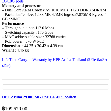
1G/10G ports
Memory and processor
– Dual Core ARM Coretex A9 1016 MHz, 1 GB DDR3 SDRAM
– Packet buffer size: 12.38 MB 4.5MB Ingress/7.875MB Egress, 4
GB eMMC
Performance
– Throughput : up to 112.0 Mpps
– Switching capacity : 176 Gbps
– MAC address table size : 32768 entries
– PoE power : 370 W PoE+
Dimensions
: 44.25 x 30.42 x 4.39 cm
Weight
: 4.46 kg
Life Time Carry-in Warranty by HPE Aruba Thailand (5 ปีหลังเลิก
ผลิต)
HPE Aruba 2930F 24G PoE+ 4SFP+ Switch
฿
109,579.00