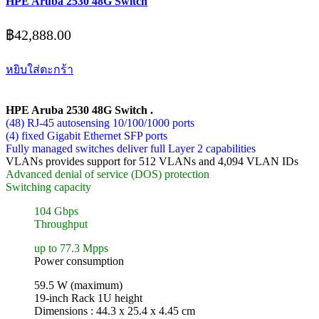
HPE Aruba 2530 48G Switch
฿
42,888.00
หยิบใส่ตะกร้า
HPE Aruba 2530 48G Switch .
(48) RJ-45 autosensing 10/100/1000 ports
(4) fixed Gigabit Ethernet SFP ports
Fully managed switches deliver full Layer 2 capabilities
VLANs provides support for 512 VLANs and 4,094 VLAN IDs
Advanced denial of service (DOS) protection
Switching capacity
104 Gbps
Throughput
up to 77.3 Mpps
Power consumption
59.5 W (maximum)
19-inch Rack 1U height
Dimensions : 44.3 x 25.4 x 4.45 cm