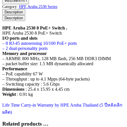
หยิบใส่ตะกร้า
Aruba
Category:
HPE Aruba 2530 Series
2530
Description
8
Description
PoE+
Switch
HPE Aruba 2530 8 PoE+ Switch .
ชิ้น
HPE Aruba 2530 8 PoE+ Switch
I/O ports and slots
– 8 RJ-45 autosensing 10/100 PoE+ ports
– 2 dual-personality ports
Memory and processor
– ARM9E 800 MHz, 128 MB flash, 256 MB DDR3 DIMM
– packet buffer size: 1.5 MB dynamically allocated
Performance
– PoE capability 67 W
– Throughput : up to 4.1 Mpps (64-byte packets)
– Switching capacity : 5.6 Gbps
Dimensions
: 25.4 x 15.95 x 4.45 cm
Weight
: 0.91 kg
Life Time Carry-in Warranty by HPE Aruba Thailand (5 ปีหลังเลิก
ผลิต)
Related products …