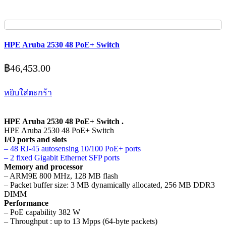
HPE Aruba 2530 48 PoE+ Switch
฿
46,453.00
หยิบใส่ตะกร้า
HPE Aruba 2530 48 PoE+ Switch .
HPE Aruba 2530 48 PoE+ Switch
I/O ports and slots
– 48 RJ-45 autosensing 10/100 PoE+ ports
– 2 fixed Gigabit Ethernet SFP ports
Memory and processor
– ARM9E 800 MHz, 128 MB flash
– Packet buffer size: 3 MB dynamically allocated, 256 MB DDR3
DIMM
Performance
– PoE capability 382 W
– Throughput : up to 13 Mpps (64-byte packets)