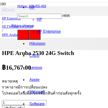
Hotline: 038-455-459
HP
หน้าแรก
/
Mobile : 085-0844-555 / 090-980-9595
HP Enterprise
HP
/
ID Line :@cairoit
NETWORK SWITCH
/
HP Enterprise
HPE Aruba 2530 Series
/
HPE Aruba 2530 24G Switch
Hikvision
HPE Aruba 2530 24G Switch
Cisco
฿
16,767.00
Lenovo
Apple
หมายเหตุ
ราคาอาจมีการเปลี่ยนแปลง
Microsoft
โปรดแอดไลน์เพื่อเช็คสต๊อกสินค้าก่อนสั่งทุกครั้ง
จำนวน
Software
HPE