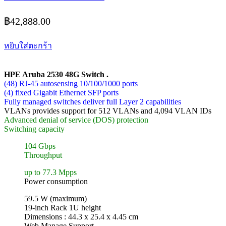
฿
42,888.00
หยิบใส่ตะกร้า
HPE Aruba 2530 48G Switch .
(48) RJ-45 autosensing 10/100/1000 ports
(4) fixed Gigabit Ethernet SFP ports
Fully managed switches deliver full Layer 2 capabilities
VLANs provides support for 512 VLANs and 4,094 VLAN IDs
Advanced denial of service (DOS) protection
Switching capacity
104 Gbps
Throughput
up to 77.3 Mpps
Power consumption
59.5 W (maximum)
19-inch Rack 1U height
Dimensions : 44.3 x 25.4 x 4.45 cm
Web Manage Support