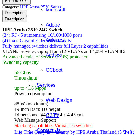
หยิบใส่ตะกร้า
Aruba
Category:
HPE Aruba 2530 Series
Microsoft
2530
Description
24G
Description
Switch
Adobe
ชิ้น
HPE Aruba 2530 24G Switch .
(24) RJ-45 autosensing 10/100/1000 ports
Autodesk
(4) fixed Gigabit Ethernet SFP ports
Fully managed switches deliver full Layer 2 capabilities
VLANs provides support for 512 VLANs and 4,094 VLAN IDs
Acdsee
Advanced denial of service (DOS) protection
Switching capacity
CCboot
56 Gbps
Throughput
Services
up to 41.6 Mpps
Power consumption
Web Design
48 W (maximum)
19-inch Rack 1U height
Dimensions : 44.3 x 25.4 x 4.45 cm
CCTV
Web Manage Support
Stacking capabilities Virtual; 16 switches
Contact Us
Life Time Carry-in Warranty by HPE Aruba Thailand (5 ปีหลัง