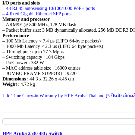
I/O ports and slots
– 48 RJ-45 autosensing 10/100/1000 PoE+ ports
– 4 fixed Gigabit Ethernet SFP ports
Memory and processor
– ARM9E @ 800 MHz, 128 MB flash
– Packet buffer size: 3 MB dynamically allocated, 256 MB DDR3 
Performance
– 100 Mb Latency < 7.4 µs (LIFO 64-byte packets)
– 1000 Mb Latency < 2.3 µs (LIFO 64-byte packets)
– Throughput : up to 77.3 Mpps
– Switching capacity : 104 Gbps
– PoE power : 382 W
– MAC address table size : 16000 entries
– JUMBO FRAME SUPPORT : 9220
Dimensions
: 44.3 x 32.26 x 4.45 cm
Weight
: 4.72 kg
Life Time Carry-in Warranty by HPE Aruba Thailand (5 ปีหลังเลิกผล
HPE Aruba 2530 48G Switch