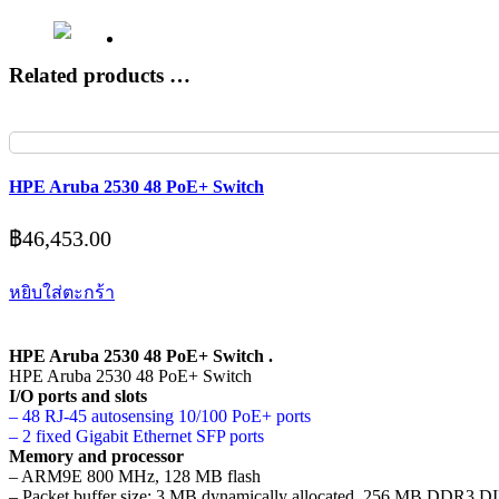
Related products …
HPE Aruba 2530 48 PoE+ Switch
฿
46,453.00
หยิบใส่ตะกร้า
HPE Aruba 2530 48 PoE+ Switch .
HPE Aruba 2530 48 PoE+ Switch
I/O ports and slots
– 48 RJ-45 autosensing 10/100 PoE+ ports
– 2 fixed Gigabit Ethernet SFP ports
Memory and processor
– ARM9E 800 MHz, 128 MB flash
– Packet buffer size: 3 MB dynamically allocated, 256 MB DDR3 