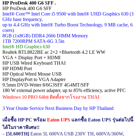
HP ProDesk 400 G6 SFF .
HP ProDesk 400 G6 SFF
Intel® Core™ Intel Core i5 9500 with Intel® UHD Graphics 630 (3
GHz base frequency,
up to 4.4 GHz with Intel® Turbo Boost Technology, 9 MB cache, 6
cores)
8GB (1x8GB) DDR4 2666 DIMM Memory
1TB 7200RPM SATA-6G 3.5in
Intel® HD Graphics 630
Realtek RTL8822BE ac 2×2 +Bluetooth 4.2 LE WW
VGA + Display Port + HDMI
HP USB Wired Keyboard THAI
HP HDMI Port
HP Optical Wired Mouse USB
HP DisplayPort to VGA Adapter
9.5mm DVD-Writer 8/6G3SFF 4G4MT/SFF
180 W external power adapter, up to 85% efficiency, active PFC
Windows 10 PRO 64bit ติดตั้งจากโรงงาน THAI
3 Year Onsite Service Next Business Day by HP Thailand
เมื่อซื้อ HP PC พร้อม
Eaton UPS
แลกซื้อ Eaton UPS รุ่นต่อไปนี้
ได้ในราคาพิเศษ!!
–
[5L600TH]
Eaton 5L 600VA USB 230V TH, 600VA/360W,