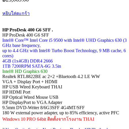
หยิบใส่ตะกร้า
HP ProDesk 400 G6 SFF .
HP ProDesk 400 G6 SFF
Intel® Core™ Intel Core i5 9500 with Intel® UHD Graphics 630 (3
GHz base frequency,
up to 4.4 GHz with Intel® Turbo Boost Technology, 9 MB cache, 6
cores)
4GB (1x4GB) DDR4 2666
1TB 7200RPM SATA-6G 3.5in
Intel® HD Graphics 630
Realtek RTL8822BE ac 2×2 +Bluetooth 4.2 LE WW
VGA + Display Port + HDMI
HP USB Wired Keyboard THAI
HP HDMI Port
HP Optical Wired Mouse USB
HP DisplayPort to VGA Adapter
9.5mm DVD-Writer 8/6G3SFF 4G4MT/SFF
180 W external power adapter, up to 85% efficiency, active PFC
Windows 10 PRO 64bit ติดตั้งจากโรงงาน THAI