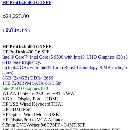
HP ProDesk 400 G6 SFF
฿
24,223.00
หยิบใส่ตะกร้า
HP ProDesk 400 G6 SFF .
HP ProDesk 400 G6 SFF
Intel® Core™ Intel Core i5 9500 with Intel® UHD Graphics 630 (3
GHz base frequency,
up to 4.4 GHz with Intel® Turbo Boost Technology, 9 MB cache, 6
cores)
8GB (2x4GB) DDR4 2666
1TB 7200RPM SATA-6G 3.5in
Intel® HD Graphics 630
WLAN I 9560 ac 2×2 nvP +BT 5 WW
VGA + Display Port + HDMI
HP USB Wired Keyboard THAI
HP HDMI Port
HP Optical Wired Mouse USB
HP DisplayPort to VGA Adapter
9.5mm DVD-Writer 8/6G3SFF 4G4MT/SFF