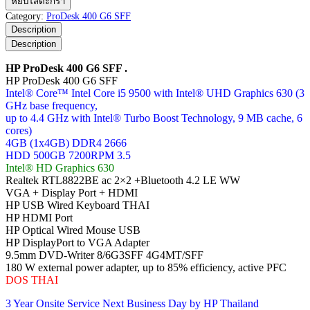
หยิบใส่ตะกร้า
ProDesk
Category:
ProDesk 400 G6 SFF
400
Description
G6
Description
SFF
ชิ้น
HP ProDesk 400 G6 SFF .
HP ProDesk 400 G6 SFF
Intel® Core™ Intel Core i5 9500 with Intel® UHD Graphics 630 (3
GHz base frequency,
up to 4.4 GHz with Intel® Turbo Boost Technology, 9 MB cache, 6
cores)
4GB (1x4GB) DDR4 2666
HDD 500GB 7200RPM 3.5
Intel® HD Graphics 630
Realtek RTL8822BE ac 2×2 +Bluetooth 4.2 LE WW
VGA + Display Port + HDMI
HP USB Wired Keyboard THAI
HP HDMI Port
HP Optical Wired Mouse USB
HP DisplayPort to VGA Adapter
9.5mm DVD-Writer 8/6G3SFF 4G4MT/SFF
180 W external power adapter, up to 85% efficiency, active PFC
DOS THAI
3 Year Onsite Service Next Business Day by HP Thailand