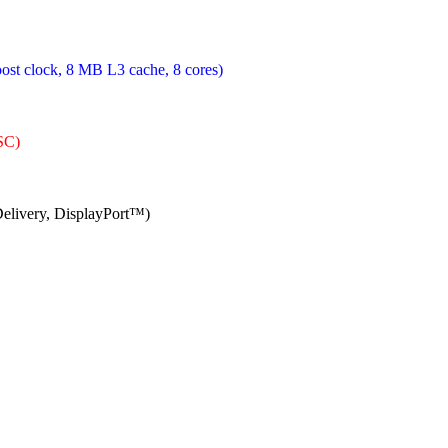
t clock, 8 MB L3 cache, 8 cores)
SC)
elivery, DisplayPort™)