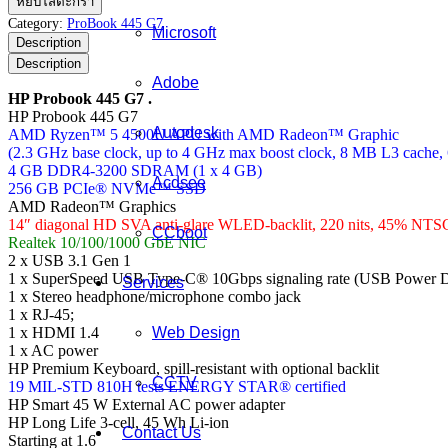
หยิบใส่ตะกร้า
Probook
Category:
ProBook 445 G7
Microsoft
445
Description
G7
Description
ชิ้น
Adobe
HP Probook 445 G7 .
HP Probook 445 G7
Autodesk
AMD Ryzen™ 5 4500U APU with AMD Radeon™ Graphic
(2.3 GHz base clock, up to 4 GHz max boost clock, 8 MB L3 cache, 
4 GB DDR4-3200 SDRAM (1 x 4 GB)
Acdsee
256 GB PCIe® NVMe™ SSD
AMD Radeon™ Graphics
14″ diagonal HD SVA anti-glare WLED-backlit, 220 nits, 45% NTS
CCboot
Realtek 10/100/1000 GbE NIC
2 x USB 3.1 Gen 1
1 x SuperSpeed USB Type-C® 10Gbps signaling rate (USB Power D
Services
1 x Stereo headphone/microphone combo jack
1 x RJ-45;
1 x HDMI 1.4
Web Design
1 x AC power
HP Premium Keyboard, spill-resistant with optional backlit
CCTV
19 MIL-STD 810H tests ENERGY STAR® certified
HP Smart 45 W External AC power adapter
HP Long Life 3-cell, 45 Wh Li-ion
Contact Us
Starting at 1.6