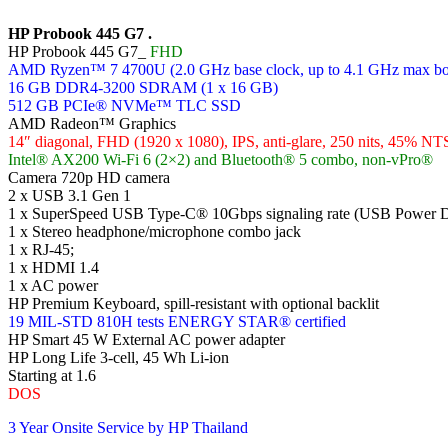
HP Probook 445 G7 .
HP Probook 445 G7_
FHD
AMD Ryzen™ 7 4700U (2.0 GHz base clock, up to 4.1 GHz max boos
16 GB DDR4-3200 SDRAM (1 x 16 GB)
512 GB PCIe® NVMe™ TLC SSD
AMD Radeon™ Graphics
14″ diagonal, FHD (1920 x 1080), IPS, anti-glare, 250 nits, 45% NT
Intel® AX200 Wi-Fi 6 (2×2) and Bluetooth® 5 combo, non-vPro®
Camera 720p HD camera
2 x USB 3.1 Gen 1
1 x SuperSpeed USB Type-C® 10Gbps signaling rate (USB Power D
1 x Stereo headphone/microphone combo jack
1 x RJ-45;
1 x HDMI 1.4
1 x AC power
HP Premium Keyboard, spill-resistant with optional backlit
19 MIL-STD 810H tests ENERGY STAR® certified
HP Smart 45 W External AC power adapter
HP Long Life 3-cell, 45 Wh Li-ion
Starting at 1.6
DOS
3 Year Onsite Service by HP Thailand