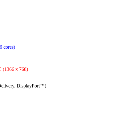
6 cores)
C (1366 x 768)
elivery, DisplayPort™)