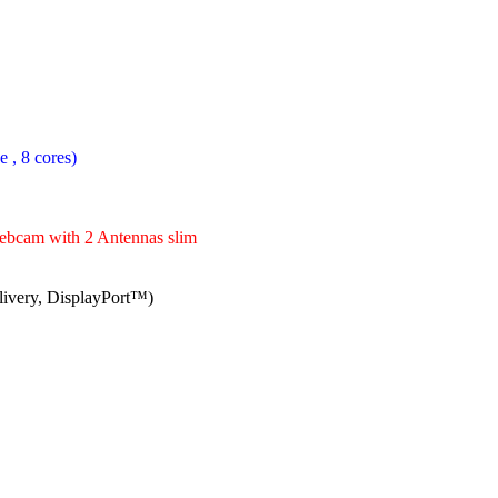
 , 8 cores)
bcam with 2 Antennas slim
ivery, DisplayPort™)