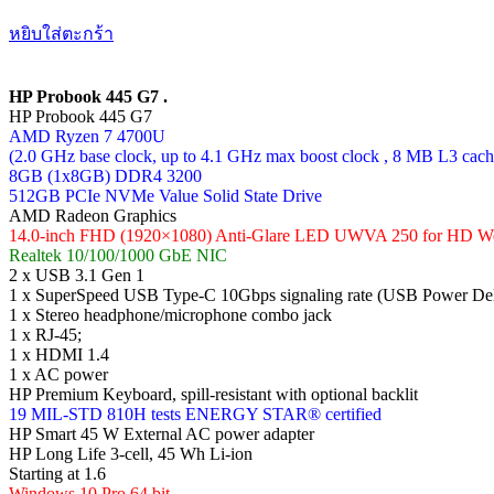
หยิบใส่ตะกร้า
HP Probook 445 G7 .
HP Probook 445 G7
AMD Ryzen 7 4700U
(2.0 GHz base clock, up to 4.1 GHz max boost clock , 8 MB L3 cache
8GB (1x8GB) DDR4 3200
512GB PCIe NVMe Value Solid State Drive
AMD Radeon Graphics
14.0-inch FHD (1920×1080) Anti-Glare LED UWVA 250 for HD We
Realtek 10/100/1000 GbE NIC
2 x USB 3.1 Gen 1
1 x SuperSpeed USB Type-C 10Gbps signaling rate (USB Power Del
1 x Stereo headphone/microphone combo jack
1 x RJ-45;
1 x HDMI 1.4
1 x AC power
HP Premium Keyboard, spill-resistant with optional backlit
19 MIL-STD 810H tests ENERGY STAR® certified
HP Smart 45 W External AC power adapter
HP Long Life 3-cell, 45 Wh Li-ion
Starting at 1.6
Windows 10 Pro 64 bit