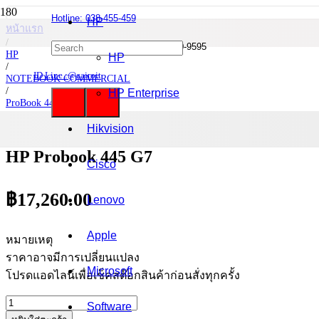
Hotline: 038-455-459
HP
หน้าแรก
/
Mobile : 085-0844-555 / 090-980-9595
HP
HP
/
ID Line :@cairoit
NOTEBOOK COMMERCIAL
/
HP Enterprise
ProBook 445 G7
/
HP Probook 445 G7
Hikvision
HP Probook 445 G7
Cisco
฿
17,260.00
Lenovo
Apple
หมายเหตุ
ราคาอาจมีการเปลี่ยนแปลง
Microsoft
โปรดแอดไลน์เพื่อเช็คสต๊อกสินค้าก่อนสั่งทุกครั้ง
จำนวน
Software
HP