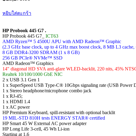
หยิบใส่ตะกร้า
HP Probook 445 G7 .
HP Probook 445 G7_
ICT63
AMD Ryzen™ 5 4500U APU with AMD Radeon™ Graphic
(2.3 GHz base clock, up to 4 GHz max boost clock, 8 MB L3 cache, 
8 GB DDR4-3200 SDRAM (1 x 8 GB)
256 GB PCIe® NVMe™ SSD
AMD Radeon™ Graphics
14″ diagonal HD SVA anti-glare WLED-backlit, 220 nits, 45% NTS
Realtek 10/100/1000 GbE NIC
2 x USB 3.1 Gen 1
1 x SuperSpeed USB Type-C® 10Gbps signaling rate (USB Power D
1 x Stereo headphone/microphone combo jack
1 x RJ-45;
1 x HDMI 1.4
1 x AC power
HP Premium Keyboard, spill-resistant with optional backlit
19 MIL-STD 810H tests ENERGY STAR® certified
HP Smart 45 W External AC power adapter
HP Long Life 3-cell, 45 Wh Li-ion
Starting at 1.6