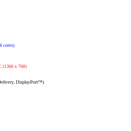
6 cores)
C (1366 x 768)
elivery, DisplayPort™)