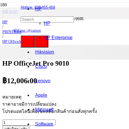
Hotline: 038-455-459
HP
หน้าแรก
/
Mobile : 085-0844-555 / 090-980-9595
HP
HP
/
ID Line :@cairoit
PRINTERS
/
HP Enterprise
HP OfficeJet
/
HP OfficeJet Pro 9010
Hikvision
HP OfficeJet Pro 9010
Cisco
฿
12,006.00
Lenovo
Apple
หมายเหตุ
ราคาอาจมีการเปลี่ยนแปลง
Microsoft
โปรดแอดไลน์เพื่อเช็คสต๊อกสินค้าก่อนสั่งทุกครั้ง
จำนวน
Software
HP