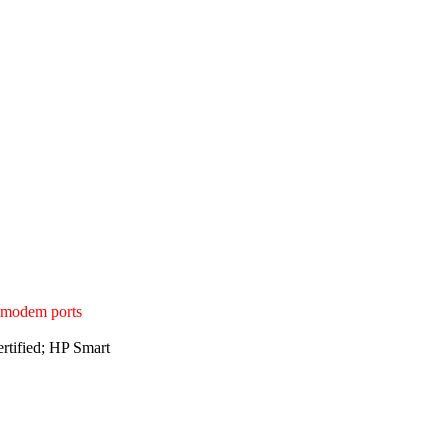
1 modem ports
rtified; HP Smart