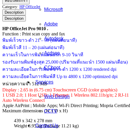
หยิบใส่ตะกร้า
OfficeJet
Category:
HP OfficeJet
Microsoft
Pro
Description
9010
Description
ชิ้น
Adobe
HP OfficeJet Pro 9010 .
Function : Print scan copy and fax
Autodesk
พิมพ์เร็วขาว-ดำ 21 – 30 (แผ่นต่อนาที)
พิมพ์เร็วสี 11 – 20 (แผ่นต่อนาที)
Acdsee
ความเร็วในการพิมพ์แผ่นแรก 9-10 วินาที
รองรับงานพิมพ์สูงสุด 25,000 (ปริมาณที่แนะนำ 1500 แผ่น/เดือน)
CCboot
ความละเอียดในการพิมพ์ขาว-ดำ 1200 x 1200 rendered dpi
ความละเอียดในการพิมพ์สี Up to 4800 x 1200 optimized dpi
Services
หน่วยความจำ 512 MB
Display : 2.65 in (6.75 cm) Touchscreen CGD (color graphics)
1 USB 2.0; 1 Host USB; 1 Ethernet; 1 Wireless 802.11b/g/n; 2 RJ-1
Web Design
Auto Wireless Connect
Apple AirPrint ; Mobile Apps; Wi-Fi Direct Printing; Mopria Certifie
Maximum dimensions (W x D x H)
CCTV
439 x 342 x 278 mm
Contact Us
Weight 8.95 kg (Package 11.21 kg)