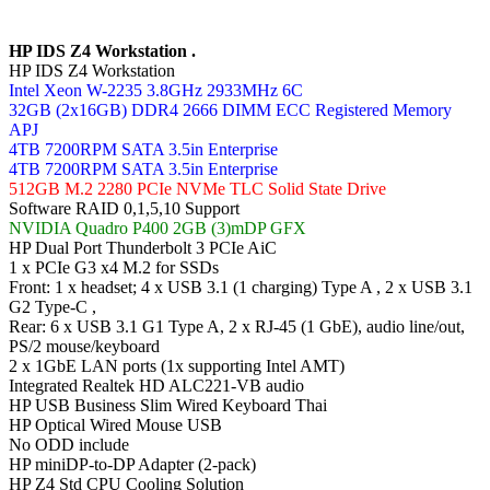
HP IDS Z4 Workstation .
HP IDS Z4 Workstation
Intel Xeon W-2235 3.8GHz 2933MHz 6C
32GB (2x16GB) DDR4 2666 DIMM ECC Registered Memory
APJ
4TB 7200RPM SATA 3.5in Enterprise
4TB 7200RPM SATA 3.5in Enterprise
512GB M.2 2280 PCIe NVMe TLC Solid State Drive
Software RAID 0,1,5,10 Support
NVIDIA Quadro P400 2GB (3)mDP GFX
HP Dual Port Thunderbolt 3 PCIe AiC
1 x PCIe G3 x4 M.2 for SSDs
Front: 1 x headset; 4 x USB 3.1 (1 charging) Type A , 2 x USB 3.1
G2 Type-C ,
Rear: 6 x USB 3.1 G1 Type A, 2 x RJ-45 (1 GbE), audio line/out,
PS/2 mouse/keyboard
2 x 1GbE LAN ports (1x supporting Intel AMT)
Integrated Realtek HD ALC221-VB audio
HP USB Business Slim Wired Keyboard Thai
HP Optical Wired Mouse USB
No ODD include
HP miniDP-to-DP Adapter (2-pack)
HP Z4 Std CPU Cooling Solution