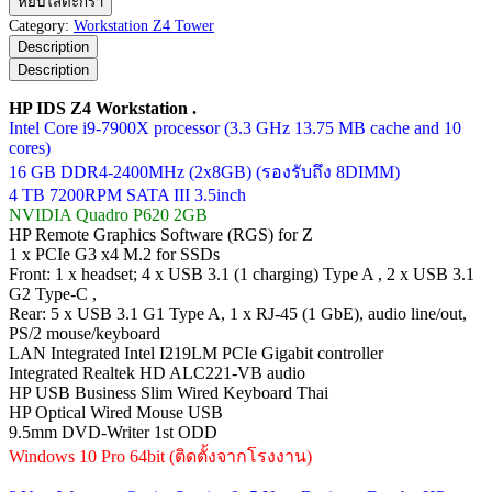
หยิบใส่ตะกร้า
IDS
Category:
Workstation Z4 Tower
Z4
Description
Workstation
Description
ชิ้น
HP IDS Z4 Workstation .
Intel Core i9-7900X processor (3.3 GHz 13.75 MB cache and 10
cores)
16 GB DDR4-2400MHz (2x8GB) (รองรับถึง 8DIMM)
4 TB 7200RPM SATA III 3.5inch
NVIDIA Quadro P620 2GB
HP Remote Graphics Software (RGS) for Z
1 x PCIe G3 x4 M.2 for SSDs
Front: 1 x headset; 4 x USB 3.1 (1 charging) Type A , 2 x USB 3.1
G2 Type-C ,
Rear: 5 x USB 3.1 G1 Type A, 1 x RJ-45 (1 GbE), audio line/out,
PS/2 mouse/keyboard
LAN Integrated Intel I219LM PCIe Gigabit controller
Integrated Realtek HD ALC221-VB audio
HP USB Business Slim Wired Keyboard Thai
HP Optical Wired Mouse USB
9.5mm DVD-Writer 1st ODD
Windows 10 Pro 64bit (ติดตั้งจากโรงงาน)