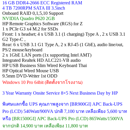
16 GB DDR4-2666 ECC Registered RAM
4 TB 7200RPM SATA III 3.5inch
Onboard RAID 0,1,5,10 Support
NVIDIA Quadro P620 2GB
HP Remote Graphics Software (RGS) for Z
1 x PCIe G3 x4 M.2 for SSDs
Front: 1 x headset; 4 x USB 3.1 (1 charging) Type A , 2 x USB 3.1
G2 Type-C ,
Rear: 6 x USB 3.1 G1 Type A, 2 x RJ-45 (1 GbE), audio line/out,
PS/2 mouse/keyboard
2 x 1GbE LAN ports (1x supporting Intel AMT)
Integrated Realtek HD ALC221-VB audio
HP USB Business Slim Wired Keyboard Thai
HP Optical Wired Mouse USB
9.5mm DVD-Writer 1st ODD
Windows 10 Pro 64bit (ติดตั้งจากโรงงาน)
3 Year Warranty Onsite Service 8×5 Next Business Day by HP
พิเศษแลกซื้อ UPS คุณภาพสูงจาก [BR900GI] APC Back-UPS
Pro (LCD) 540Watt/900VA ปกติ 7,100 บาท เหลือเพียง 5,600 บาท
หรือ
[BR1500GI] APC Back-UPS Pro (LCD) 865Watts/1500VA
จากปกติ 14,900 บาท เหลือเพียง 11,800 บาท