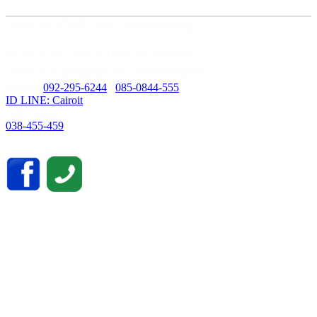
บริษัท ไคโรไอที จำกัด ( สำนักงานใหญ่ )
59/435 ม.3 ต.เสม็ด อ.เมือง ชลบุรี 20000
เลขที่ประจำตัวผู้เสียภาษี : 0205562034679
Mobile:
092-295-6244
/
085-0844-555
ID LINE: Cairoit
Call cetnter
038-455-459