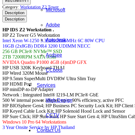
หยิบใส่ตะกร้า
IDS
Category:
Workstation Z2 Tower
Microsoft
Z2
Description
Workstation
Description
ชิ้น
Adobe
HP IDS Z2 Workstation .
HP Z2 Tower G5 Workstation
Autodesk
Intel Xeon W-1250 3.3GHz 2666MHz 6C 80W CPU
16GB (2x8GB) DDR4 3200 UDIMM NECC
256 GB PCIe® NVMe™ SSD
Acdsee
2TB 7200RPM SATA 3.5in
NVIDIA Quadro P1000 4GB (4)mDP GFX
HP USB 320K Keyboard THAI
CCboot
HP Wired 320M Mouse
HP 9.5mm SuperMulti DVDRW Ultra Slim Tray
HP HDMI Port
Services
HP miniDP-to-DP Adapter
Network : Integrated Intel® I219-LM PCIe® GbE
500 W internal power adapter, up to 90% efficiency, active PFC
Web Design
HP BIOSphere Gen4; HP Business PC Security Lock Kit; HP Client S
HP Keyed Cable Lock Kit; HP Solenoid Hood Lock and Sensor
CCTV
HP Sure Click; HP Sure Run; HP Sure Start Gen 4; HP UltraSlim Ca
Windows 10 Pro 64 Workstations
3 Year Onsite Service by HP Thailand
Contact Us