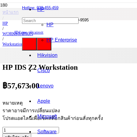
Hotline: 038-455-459
HP
หน้าแรก
/
Mobile : 085-0844-555 / 090-980-9595
HP
HP
/
ID Line :@cairoit
WORKSTATION
/
HP Enterprise
Workstation Z2 Tower
/
HP IDS Z2 Workstation
Hikvision
HP IDS Z2 Workstation
Cisco
฿
57,673.00
Lenovo
Apple
หมายเหตุ
ราคาอาจมีการเปลี่ยนแปลง
Microsoft
โปรดแอดไลน์เพื่อเช็คสต๊อกสินค้าก่อนสั่งทุกครั้ง
จำนวน
Software
HP