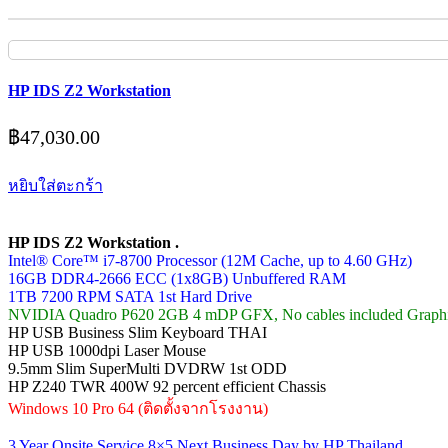
HP IDS Z2 Workstation
฿
47,030.00
หยิบใส่ตะกร้า
HP IDS Z2 Workstation .
Intel® Core™ i7-8700 Processor (12M Cache, up to 4.60 GHz)
16GB DDR4-2666 ECC (1x8GB) Unbuffered RAM
1TB 7200 RPM SATA 1st Hard Drive
NVIDIA Quadro P620 2GB 4 mDP GFX, No cables included Graph
HP USB Business Slim Keyboard THAI
HP USB 1000dpi Laser Mouse
9.5mm Slim SuperMulti DVDRW 1st ODD
HP Z240 TWR 400W 92 percent efficient Chassis
Windows 10 Pro 64 (ติดตั้งจากโรงงาน)
3 Year Onsite Service 8×5 Next Business Day by HP Thailand