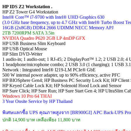
HP IDS Z2 Workstation .
HP Z2 Tower G4 Workstation
Intel® Core™ i7-9700 with Intel® UHD Graphics 630
(3.0 GHz base frequency, up to 4.7 GHz with Intel® Turbo Boost Te
16GB (2x8GB) DDR4 2666 UDIMM NECC Memory APJ
2TB 7200RPM SATA 3.5in
NVIDIA Quadro P620 2GB LP 4mDP GFX
HP USB Business Slim Keyboard
HP USB Optical Mouse
HP Slim DVD-Writer
1 audio-in; 1 audio-out; 1 RJ-45; 2 DisplayPort™ 1.2; 2 USB 2.0; 4
1 headphone/microphone combo; 2 USB 3.0 (1 charging); 1 USB 3
Network : Integrated Intel® I219-LM PCIe® GbE
500 W internal power adapter, up to 90% efficiency, active PFC
HP BIOSphere Gen4; HP Business PC Security Lock Kit; HP Client S
HP Keyed Cable Lock Kit; HP Solenoid Hood Lock and Sensor
HP Sure Click; HP Sure Run; HP Sure Start Gen 4; HP UltraSlim Ca
Windows 10 Pro 64 THAI
3 Year Onsite Service by HP Thailand
พิเศษแลกซื้อ UPS คุณภาพสูงจาก [BR900GI] APC Back-UPS Pro (
ปกติ 14,900 บาท เหลือเพียง 11,800 บาท