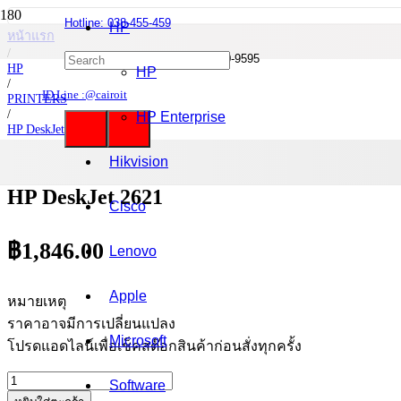
Hotline: 038-455-459
HP
หน้าแรก
/
Mobile : 085-0844-555 / 090-980-9595
HP
HP
/
ID Line :@cairoit
PRINTERS
/
HP Enterprise
HP DeskJet
/
HP DeskJet 2621
Hikvision
HP DeskJet 2621
Cisco
฿
1,846.00
Lenovo
Apple
หมายเหตุ
ราคาอาจมีการเปลี่ยนแปลง
Microsoft
โปรดแอดไลน์เพื่อเช็คสต๊อกสินค้าก่อนสั่งทุกครั้ง
จำนวน
Software
HP