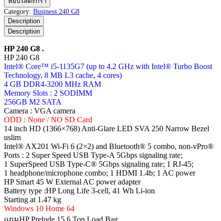
หยิบใส่ตะกร้า
240
Category:
Business 240 G8
G8
Description
ชิ้น
Description
HP 240 G8 .
HP 240 G8
Intel® Core™ i5-1135G7 (up to 4.2 GHz with Intel® Turbo Boost
Technology, 8 MB L3 cache, 4 cores)
4 GB DDR4-3200 MHz RAM
Memory Slots : 2 SODIMM
256GB M2 SATA
Camera : VGA camera
ODD : None / NO SD Card
14 inch HD (1366×768) Anti-Glare LED SVA 250 Narrow Bezel
uslim
Intel® AX201 Wi-Fi 6 (2×2) and Bluetooth® 5 combo, non-vPro®
Ports : 2 Super Speed USB Type-A 5Gbps signaling rate;
1 SuperSpeed USB Type-C® 5Gbps signaling rate; 1 RJ-45;
1 headphone/microphone combo; 1 HDMI 1.4b; 1 AC power
HP Smart 45 W External AC power adapter
Battery type :HP Long Life 3-cell, 41 Wh Li-ion
Starting at 1.47 kg
Windows 10 Home 64
แถมHP Prelude 15.6 Top Load Bag