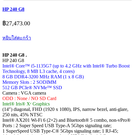
HP 240 G8
฿
27,473.00
หยิบใส่ตะกร้า
HP 240 G8 .
HP 240 G8
Intel® Core™ i5-1135G7 (up to 4.2 GHz with Intel® Turbo Boost
Technology, 8 MB L3 cache, 4 cores)
8 GB DDR4-3200 MHz RAM (1 x 8 GB)
Memory Slots : 2 SODIMM
512 GB PCIe® NVMe™ SSD
Camera : VGA camera
ODD : None / NO SD Card
Intel® Iris® Xᵉ Graphics
(14″) diagonal, FHD (1920 x 1080), IPS, narrow bezel, anti-glare,
250 nits, 45% NTSC
Intel® AX201 Wi-Fi 6 (2×2) and Bluetooth® 5 combo, non-vPro®
Ports : 2 Super Speed USB Type-A 5Gbps signaling rate;
1 SuperSpeed USB Type-C® 5Gbps signaling rate; 1 RJ-45;