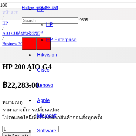
Hotline: 038-455-459
HP
หน้าแรก
/
Mobile : 085-0844-555 / 090-980-9595
HP
HP
/
ID Line :@cairoit
AIO COMMERCIAL
/
HP Enterprise
Business 200 G4
/
HP 200 AIO G4
Hikvision
HP 200 AIO G4
Cisco
฿
22,283.00
Lenovo
Apple
หมายเหตุ
ราคาอาจมีการเปลี่ยนแปลง
Microsoft
โปรดแอดไลน์เพื่อเช็คสต๊อกสินค้าก่อนสั่งทุกครั้ง
จำนวน
Software
HP