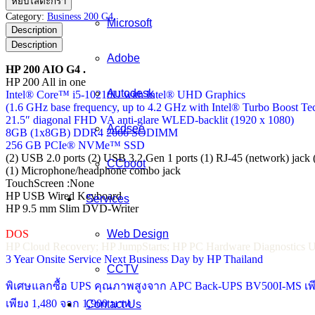
หยิบใส่ตะกร้า
200
Category:
Business 200 G4
Microsoft
AIO
Description
G4
Description
ชิ้น
Adobe
HP 200 AIO G4 .
HP 200 All in one
Autodesk
Intel® Core™ i5-10210U with Intel® UHD Graphics
(1.6 GHz base frequency, up to 4.2 GHz with Intel® Turbo Boost Te
21.5″ diagonal FHD VA anti-glare WLED-backlit (1920 x 1080)
Acdsee
8GB (1x8GB) DDR4 2666 SODIMM
256 GB PCIe® NVMe™ SSD
(2) USB 2.0 ports (2) USB 3.2 Gen 1 ports (1) RJ-45 (network) jack
CCboot
(1) Microphone/headphone combo jack
TouchScreen :None
HP USB Wired Keyboard
Services
HP 9.5 mm Slim DVD-Writer
DOS
Web Design
HP Cloud Recovery; HP JumpStarts; HP PC Hardware Diagnostics U
3 Year Onsite Service Next Business Day by HP Thailand
CCTV
พิเศษแลกซื้อ UPS คุณภาพสูงจาก APC Back-UPS BV500I-MS เพี
เพียง 1,480 จาก 1,900 บาท
Contact Us