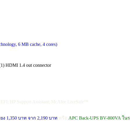
chnology, 6 MB cache, 4 cores)
 (1) HDMI 1.4 out connector
EFI; HP Support Assistant; McAfee LiveSafe™
ยง 1,350 บาท จาก 2,190 บาท
หรือ
APC Back-UPS BV-800VA ในรา