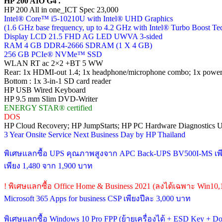
HP 200 AIO G4 .
HP 200 All in one_ICT Spec 23,000
Intel® Core™ i5-10210U with Intel® UHD Graphics
(1.6 GHz base frequency, up to 4.2 GHz with Intel® Turbo Boost Te
Display LCD 21.5 FHD AG LED UWVA 3-sided
RAM 4 GB DDR4-2666 SDRAM (1 X 4 GB)
256 GB PCIe® NVMe™ SSD
WLAN RT ac 2×2 +BT 5 WW
Rear: 1x HDMI-out 1.4; 1x headphone/microphone combo; 1x power 
Bottom : 1x 3-in-1 SD card reader
HP USB Wired Keyboard
HP 9.5 mm Slim DVD-Writer
ENERGY STAR® certified
DOS
HP Cloud Recovery; HP JumpStarts; HP PC Hardware Diagnostics U
3 Year Onsite Service Next Business Day by HP Thailand
พิเศษแลกซื้อ UPS คุณภาพสูงจาก APC Back-UPS BV500I-MS เพี
เพียง 1,480 จาก 1,900 บาท
! พิเศษแลกซื้อ Office Home & Business 2021 (ลงได้เฉพาะ Win10,
Microsoft 365 Apps for business CSP เพียงปีละ 3,000 บาท
พิเศษแลกซื้อ Windows 10 Pro FPP (ย้ายเครื่องได้ + ESD Key + 