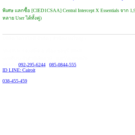
พิเศษ แลกซื้อ [CIED1CSAA] Central Intercept X Essentials จาก 1
หลาย User ได้ทั้งคู่)
บริษัท ไคโรไอที จำกัด ( สำนักงานใหญ่ )
59/435 ม.3 ต.เสม็ด อ.เมือง ชลบุรี 20000
เลขที่ประจำตัวผู้เสียภาษี : 0205562034679
Mobile:
092-295-6244
/
085-0844-555
ID LINE: Cairoit
Call cetnter
038-455-459