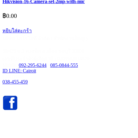
Hikvision-16-Camera-set-2mp-with-mic
฿
0.00
หยิบใส่ตะกร้า
บริษัท ไคโรไอที จำกัด ( สำนักงานใหญ่ )
59/435 ม.3 ต.เสม็ด อ.เมือง ชลบุรี 20000
เลขที่ประจำตัวผู้เสียภาษี : 0205562034679
Mobile:
092-295-6244
/
085-0844-555
ID LINE: Cairoit
Call cetnter
038-455-459