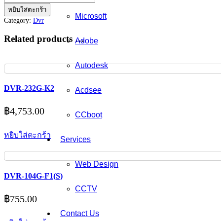
DVR-
หยิบใส่ตะกร้า
Microsoft
204Q-
Category:
Dvr
K1(S)
ชิ้น
Related products …
Adobe
Autodesk
DVR-232G-K2
Acdsee
฿
4,753.00
CCboot
หยิบใส่ตะกร้า
Services
Web Design
DVR-104G-F1(S)
CCTV
฿
755.00
Contact Us