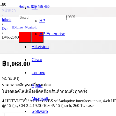
Hotline: 038-455-459
HP
หน้าแรก
/
Mobile : 085-0844-555 / 090-980-9595
hilook
HP
/
ID Line :@cairoit
Dvr
/
HP Enterprise
DVR-204Q-K1(S)
Hikvision
DVR-204Q-K1(S)
Cisco
฿
1,068.00
Lenovo
หมายเหตุ
ราคาอาจมีการเปลี่ยนแปลง
Apple
โปรดแอดไลน์เพื่อเช็คสต๊อกสินค้าก่อนสั่งทุกครั้ง
Microsoft
4 HDTVI/CVI / AHD / CVBS self-adaptive interfaces input, 4-ch HDTV
@ 15 fps, CH 2-4:1920×1080P: 15 fps/ch, 260 1U case
Software
จำนวน