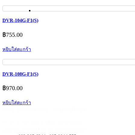
DVR-104G-F1(S)
฿
755.00
หยิบใส่ตะกร้า
DVR-108G-F1(S)
฿
970.00
หยิบใส่ตะกร้า
บริษัท ไคโรไอที จำกัด ( สำนักงานใหญ่ )
59/435 ม.3 ต.เสม็ด อ.เมือง ชลบุรี 20000
เลขที่ประจำตัวผู้เสียภาษี : 0205562034679