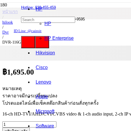
Hotline: 038-455-459
HP
หน้าแรก
/
Mobile : 085-0844-555 / 090-980-9595
hilook
HP
/
ID Line :@cairoit
Dvr
/
HP Enterprise
DVR-116G-F1
Hikvision
DVR-116G-F1
Cisco
฿
1,695.00
Lenovo
หมายเหตุ
ราคาอาจมีการเปลี่ยนแปลง
Apple
โปรดแอดไลน์เพื่อเช็คสต๊อกสินค้าก่อนสั่งทุกครั้ง
Microsoft
16-ch HD-TVI/AHD/CVI/CVBS video & 1-ch audio input, 2-ch IP vid
จำนวน
Software
DVR-