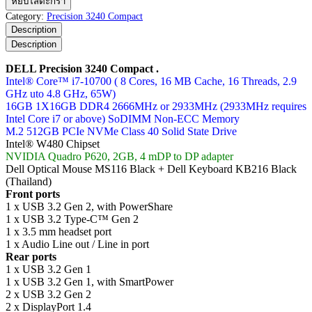
หยิบใส่ตะกร้า
Precision
Category:
Precision 3240 Compact
3240
Description
Compact
Description
ชิ้น
DELL Precision 3240 Compact .
Intel® Core™ i7-10700 ( 8 Cores, 16 MB Cache, 16 Threads, 2.9
GHz uto 4.8 GHz, 65W)
16GB 1X16GB DDR4 2666MHz or 2933MHz (2933MHz requires
Intel Core i7 or above) SoDIMM Non-ECC Memory
M.2 512GB PCIe NVMe Class 40 Solid State Drive
Intel® W480 Chipset
NVIDIA Quadro P620, 2GB, 4 mDP to DP adapter
Dell Optical Mouse MS116 Black + Dell Keyboard KB216 Black
(Thailand)
Front ports
1 x USB 3.2 Gen 2, with PowerShare
1 x USB 3.2 Type-C™ Gen 2
1 x 3.5 mm headset port
1 x Audio Line out / Line in port
Rear ports
1 x USB 3.2 Gen 1
1 x USB 3.2 Gen 1, with SmartPower
2 x USB 3.2 Gen 2
2 x DisplayPort 1.4