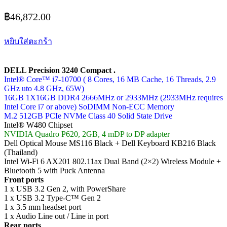
฿
46,872.00
หยิบใส่ตะกร้า
DELL Precision 3240 Compact .
Intel® Core™ i7-10700 ( 8 Cores, 16 MB Cache, 16 Threads, 2.9
GHz uto 4.8 GHz, 65W)
16GB 1X16GB DDR4 2666MHz or 2933MHz (2933MHz requires
Intel Core i7 or above) SoDIMM Non-ECC Memory
M.2 512GB PCIe NVMe Class 40 Solid State Drive
Intel® W480 Chipset
NVIDIA Quadro P620, 2GB, 4 mDP to DP adapter
Dell Optical Mouse MS116 Black + Dell Keyboard KB216 Black
(Thailand)
Intel Wi-Fi 6 AX201 802.11ax Dual Band (2×2) Wireless Module +
Bluetooth 5 with Puck Antenna
Front ports
1 x USB 3.2 Gen 2, with PowerShare
1 x USB 3.2 Type-C™ Gen 2
1 x 3.5 mm headset port
1 x Audio Line out / Line in port
Rear ports