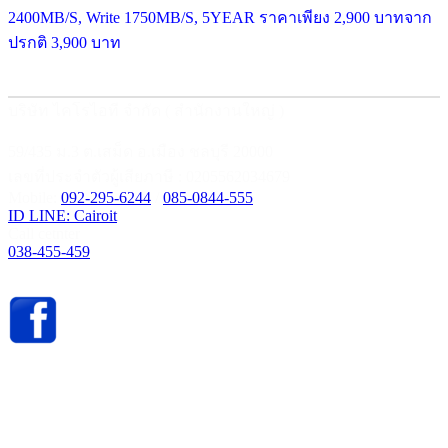
2400MB/S, Write 1750MB/S, 5YEAR ราคาเพียง 2,900 บาทจาก
ปรกติ 3,900 บาท
บริษัท ไคโรไอที จำกัด ( สำนักงานใหญ่ )
59/435 ม.3 ต.เสม็ด อ.เมือง ชลบุรี 20000
เลขที่ประจำตัวผู้เสียภาษี : 0205562034679
Mobile:
092-295-6244
/
085-0844-555
ID LINE: Cairoit
Call cetnter
038-455-459