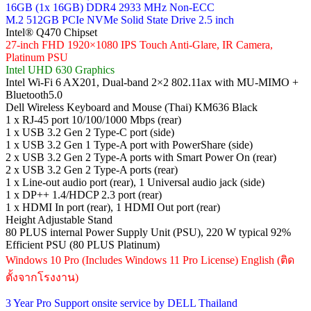
16GB (1x 16GB) DDR4 2933 MHz Non-ECC
M.2 512GB PCIe NVMe Solid State Drive 2.5 inch
Intel® Q470 Chipset
27-inch FHD 1920×1080 IPS Touch Anti-Glare, IR Camera,
Platinum PSU
Intel UHD 630 Graphics
Intel Wi-Fi 6 AX201, Dual-band 2×2 802.11ax with MU-MIMO +
Bluetooth5.0
Dell Wireless Keyboard and Mouse (Thai) KM636 Black
1 x RJ-45 port 10/100/1000 Mbps (rear)
1 x USB 3.2 Gen 2 Type-C port (side)
1 x USB 3.2 Gen 1 Type-A port with PowerShare (side)
2 x USB 3.2 Gen 2 Type-A ports with Smart Power On (rear)
2 x USB 3.2 Gen 2 Type-A ports (rear)
1 x Line-out audio port (rear), 1 Universal audio jack (side)
1 x DP++ 1.4/HDCP 2.3 port (rear)
1 x HDMI In port (rear), 1 HDMI Out port (rear)
Height Adjustable Stand
80 PLUS internal Power Supply Unit (PSU), 220 W typical 92%
Efficient PSU (80 PLUS Platinum)
Windows 10 Pro (Includes Windows 11 Pro License) English (ติด
ตั้งจากโรงงาน)
3 Year Pro Support onsite service by DELL Thailand