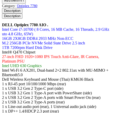
หยิบใส่ตะกร้า
Optiplex
Category:
Optiplex 7780
7780
Description
AIO
Description
ชิ้น
DELL Optiplex 7780 AIO .
Intel Core i7-10700 ( 8 Cores, 16 MB Cache, 16 Threads, 2.9 GHz
uto 4.8 GHz, 65W)
16GB 2X8GB DDR4 2933 MHz Non-ECC
M.2 256GB PCIe NVMe Solid State Drive 2.5 inch
1TB 7200rpm Hard Disk Drive
Intel® Q470 Chipset
27-inch FHD 1920×1080 IPS Touch Anti-Glare, IR Camera,
Platinum PSU
Intel UHD 630 Graphics
Intel Wi-Fi 6 AX201, Dual-band 2×2 802.11ax with MU-MIMO +
Bluetooth5.0
Dell Wireless Keyboard and Mouse (Thai) KM636 Black
1 x RJ-45 port 10/100/1000 Mbps (rear)
1 x USB 3.2 Gen 2 Type-C port (side)
1 x USB 3.2 Gen 1 Type-A port with PowerShare (side)
2 x USB 3.2 Gen 2 Type-A ports with Smart Power On (rear)
2 x USB 3.2 Gen 2 Type-A ports (rear)
1 x Line-out audio port (rear), 1 Universal audio jack (side)
1 x DP++ 1.4/HDCP 2.3 port (rear)