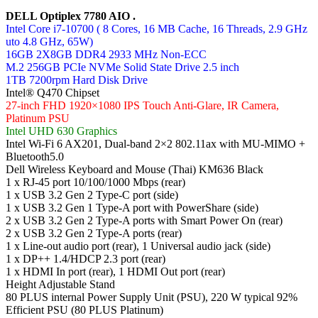
DELL Optiplex 7780 AIO .
Intel Core i7-10700 ( 8 Cores, 16 MB Cache, 16 Threads, 2.9 GHz
uto 4.8 GHz, 65W)
16GB 2X8GB DDR4 2933 MHz Non-ECC
M.2 256GB PCIe NVMe Solid State Drive 2.5 inch
1TB 7200rpm Hard Disk Drive
Intel® Q470 Chipset
27-inch FHD 1920×1080 IPS Touch Anti-Glare, IR Camera,
Platinum PSU
Intel UHD 630 Graphics
Intel Wi-Fi 6 AX201, Dual-band 2×2 802.11ax with MU-MIMO +
Bluetooth5.0
Dell Wireless Keyboard and Mouse (Thai) KM636 Black
1 x RJ-45 port 10/100/1000 Mbps (rear)
1 x USB 3.2 Gen 2 Type-C port (side)
1 x USB 3.2 Gen 1 Type-A port with PowerShare (side)
2 x USB 3.2 Gen 2 Type-A ports with Smart Power On (rear)
2 x USB 3.2 Gen 2 Type-A ports (rear)
1 x Line-out audio port (rear), 1 Universal audio jack (side)
1 x DP++ 1.4/HDCP 2.3 port (rear)
1 x HDMI In port (rear), 1 HDMI Out port (rear)
Height Adjustable Stand
80 PLUS internal Power Supply Unit (PSU), 220 W typical 92%
Efficient PSU (80 PLUS Platinum)