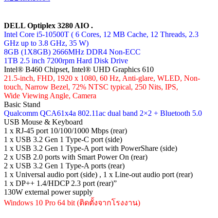
DELL Optiplex 3280 AIO .
Intel Core i5-10500T ( 6 Cores, 12 MB Cache, 12 Threads, 2.3
GHz up to 3.8 GHz, 35 W)
8GB (1X8GB) 2666MHz DDR4 Non-ECC
1TB 2.5 inch 7200rpm Hard Disk Drive
Intel® B460 Chipset, Intel® UHD Graphics 610
21.5-inch, FHD, 1920 x 1080, 60 Hz, Anti-glare, WLED, Non-
touch, Narrow Bezel, 72% NTSC typical, 250 Nits, IPS,
Wide Viewing Angle, Camera
Basic Stand
Qualcomm QCA61x4a 802.11ac dual band 2×2 + Bluetooth 5.0
USB Mouse & Keyboard
1 x RJ-45 port 10/100/1000 Mbps (rear)
1 x USB 3.2 Gen 1 Type-C port (side)
1 x USB 3.2 Gen 1 Type-A port with PowerShare (side)
2 x USB 2.0 ports with Smart Power On (rear)
2 x USB 3.2 Gen 1 Type-A ports (rear)
1 x Universal audio port (side) , 1 x Line-out audio port (rear)
1 x DP++ 1.4/HDCP 2.3 port (rear)”
130W external power supply
Windows 10 Pro 64 bit (ติดตั้งจากโรงงาน)