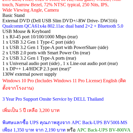
touch, Narrow Bezel, 72% NTSC typical, 250 Nits, IPS,
Wide Viewing Angle, Camera
Basic Stand
External DVD (Dell USB Slim DVD+/-RW Drive- DW316)
Qualcomm QCA61x4a 802.11ac dual band 2×2 + Bluetooth 5.0
USB Mouse & Keyboard
1 x RJ-45 port 10/100/1000 Mbps (rear)
1 x USB 3.2 Gen 1 Type-C port (side)
1 x USB 3.2 Gen 1 Type-A port with PowerShare (side)
2 x USB 2.0 ports with Smart Power On (rear)
2 x USB 3.2 Gen 1 Type-A ports (rear)
1 x Universal audio port (side) , 1 x Line-out audio port (rear)
1 x DP++ 1.4/HDCP 2.3 port (rear)”
130W external power supply
Windows 10 Pro (Includes Windows 11 Pro License) English (ติด
ตั้งจากโรงงาน)
3 Year Pro Support Onsite Service by DELL Thailand
เพิ่มเป็น 5 ปี เหลือ 3,200 บาท
พิเศษแลกซื้อ UPS คุณภาพสูงจาก APC Back-UPS BV500I-MS
เพียง 1,350 บาท จาก 2,190 บาท
หรือ
APC Back-UPS BV-800VA