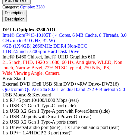
หยิบใส่ตะกร้า
Optiplex
Category:
Optiplex 3280
3280
Description
AIO
Description
ชิ้น
DELL Optiplex 3280 AIO .
Intel® Core™ i3-10105T ( 4 Cores, 6 MB Cache, 8 Threads, 3.0
GHz up to 3.9 GHz, 35 W)
4GB (1X4GB) 2666MHz DDR4 Non-ECC
1TB 2.5 inch 7200rpm Hard Disk Drive
Intel® B460 Chipset, Intel® UHD Graphics 610
21.5-inch, FHD, 1920 x 1080, 60 Hz, Anti-glare, WLED, Non-
touch, Narrow Bezel, 72% NTSC typical, 250 Nits, IPS,
Wide Viewing Angle, Camera
Basic Stand
External DVD (Dell USB Slim DVD+/-RW Drive- DW316)
Qualcomm QCA61x4a 802.11ac dual band 2×2 + Bluetooth 5.0
USB Mouse & Keyboard
1 x RJ-45 port 10/100/1000 Mbps (rear)
1 x USB 3.2 Gen 1 Type-C port (side)
1 x USB 3.2 Gen 1 Type-A port with PowerShare (side)
2 x USB 2.0 ports with Smart Power On (rear)
2 x USB 3.2 Gen 1 Type-A ports (rear)
1 x Universal audio port (side) , 1 x Line-out audio port (rear)
1 x DP++ 1.4/HDCP 2.3 port (rear)”