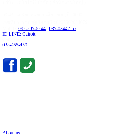
บริษัท ไคโรไอที จำกัด ( สำนักงานใหญ่ )
59/435 ม.3 ต.เสม็ด อ.เมือง ชลบุรี 20000
เลขที่ประจำตัวผู้เสียภาษี : 0205562034679
Mobile:
092-295-6244
/
085-0844-555
ID LINE: Cairoit
Call cetnter
038-455-459
About us