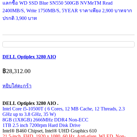
แลกซื้อ WD SSD Blue SN550 500GB NVMeTM Read
2400MB/S, Write 1750MB/S, 5YEAR ราคาเพียง 2,900 บาทจาก
ปรกติ 3,900 บาท
DELL Optiplex 3280 AIO
฿
28,312.00
หยิบใส่ตะกร้า
DELL Optiplex 3280 AIO .
Intel Core i5-10500T ( 6 Cores, 12 MB Cache, 12 Threads, 2.3
GHz up to 3.8 GHz, 35 W)
8GB (1X8GB) 2666MHz DDR4 Non-ECC
1TB 2.5 inch 7200rpm Hard Disk Drive
Intel® B460 Chipset, Intel® UHD Graphics 610
21.5-inch, FHD, 1920 x 1080, 60 Hz, Anti-glare, WLED, Non-