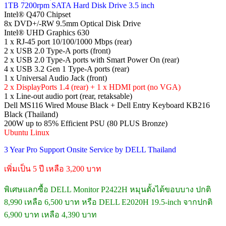
1TB 7200rpm SATA Hard Disk Drive 3.5 inch
Intel® Q470 Chipset
8x DVD+/-RW 9.5mm Optical Disk Drive
Intel® UHD Graphics 630
1 x RJ-45 port 10/100/1000 Mbps (rear)
2 x USB 2.0 Type-A ports (front)
2 x USB 2.0 Type-A ports with Smart Power On (rear)
4 x USB 3.2 Gen 1 Type-A ports (rear)
1 x Universal Audio Jack (front)
2 x DisplayPorts 1.4 (rear) + 1 x HDMI port (no VGA)
1 x Line-out audio port (rear, retaksable)
Dell MS116 Wired Mouse Black + Dell Entry Keyboard KB216
Black (Thailand)
200W up to 85% Efficient PSU (80 PLUS Bronze)
Ubuntu Linux
3 Year Pro Support Onsite Service by DELL Thailand
เพิ่มเป็น 5 ปี เหลือ 3,200 บาท
พิเศษแลกซื้อ DELL Monitor P2422H หมุนตั้งได้ขอบบาง ปกติ
8,990 เหลือ 6,500 บาท หรือ DELL E2020H 19.5-inch จากปกติ
6,900 บาท เหลือ 4,390 บาท