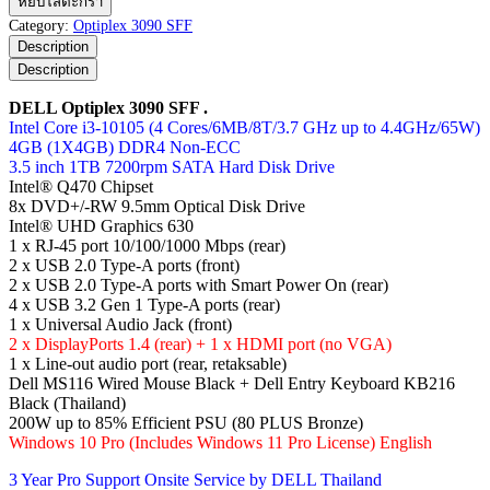
หยิบใส่ตะกร้า
Optiplex
Category:
Optiplex 3090 SFF
3090
Description
SFF
Description
ชิ้น
DELL Optiplex 3090 SFF .
Intel Core i3-10105 (4 Cores/6MB/8T/3.7 GHz up to 4.4GHz/65W)
4GB (1X4GB) DDR4 Non-ECC
3.5 inch 1TB 7200rpm SATA Hard Disk Drive
Intel® Q470 Chipset
8x DVD+/-RW 9.5mm Optical Disk Drive
Intel® UHD Graphics 630
1 x RJ-45 port 10/100/1000 Mbps (rear)
2 x USB 2.0 Type-A ports (front)
2 x USB 2.0 Type-A ports with Smart Power On (rear)
4 x USB 3.2 Gen 1 Type-A ports (rear)
1 x Universal Audio Jack (front)
2 x DisplayPorts 1.4 (rear) + 1 x HDMI port (no VGA)
1 x Line-out audio port (rear, retaksable)
Dell MS116 Wired Mouse Black + Dell Entry Keyboard KB216
Black (Thailand)
200W up to 85% Efficient PSU (80 PLUS Bronze)
Windows 10 Pro (Includes Windows 11 Pro License) English
3 Year Pro Support Onsite Service by DELL Thailand