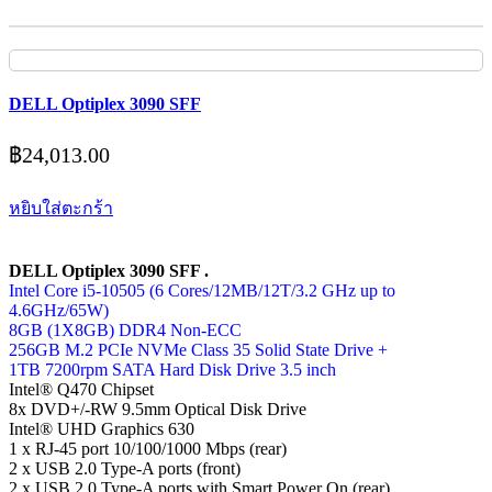
DELL Optiplex 3090 SFF
฿
24,013.00
หยิบใส่ตะกร้า
DELL Optiplex 3090 SFF .
Intel Core i5-10505 (6 Cores/12MB/12T/3.2 GHz up to
4.6GHz/65W)
8GB (1X8GB) DDR4 Non-ECC
256GB M.2 PCIe NVMe Class 35 Solid State Drive +
1TB 7200rpm SATA Hard Disk Drive 3.5 inch
Intel® Q470 Chipset
8x DVD+/-RW 9.5mm Optical Disk Drive
Intel® UHD Graphics 630
1 x RJ-45 port 10/100/1000 Mbps (rear)
2 x USB 2.0 Type-A ports (front)
2 x USB 2.0 Type-A ports with Smart Power On (rear)