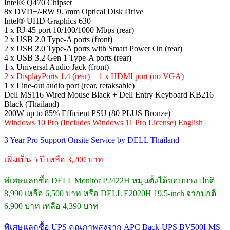
Intel® Q470 Chipset
8x DVD+/-RW 9.5mm Optical Disk Drive
Intel® UHD Graphics 630
1 x RJ-45 port 10/100/1000 Mbps (rear)
2 x USB 2.0 Type-A ports (front)
2 x USB 2.0 Type-A ports with Smart Power On (rear)
4 x USB 3.2 Gen 1 Type-A ports (rear)
1 x Universal Audio Jack (front)
2 x DisplayPorts 1.4 (rear) + 1 x HDMI port (no VGA)
1 x Line-out audio port (rear, retaksable)
Dell MS116 Wired Mouse Black + Dell Entry Keyboard KB216
Black (Thailand)
200W up to 85% Efficient PSU (80 PLUS Bronze)
Windows 10 Pro (Includes Windows 11 Pro License) English
3 Year Pro Support Onsite Service by DELL Thailand
เพิ่มเป็น 5 ปี เหลือ 3,200 บาท
พิเศษแลกซื้อ DELL Monitor P2422H หมุนตั้งได้ขอบบาง ปกติ
8,990 เหลือ 6,500 บาท หรือ DELL E2020H 19.5-inch จากปกติ
6,900 บาท เหลือ 4,390 บาท
พิเศษแลกซื้อ UPS คุณภาพสูงจาก APC Back-UPS BV500I-MS