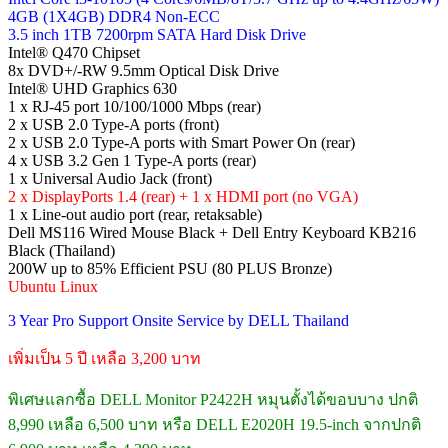
4GB (1X4GB) DDR4 Non-ECC
3.5 inch 1TB 7200rpm SATA Hard Disk Drive
Intel® Q470 Chipset
8x DVD+/-RW 9.5mm Optical Disk Drive
Intel® UHD Graphics 630
1 x RJ-45 port 10/100/1000 Mbps (rear)
2 x USB 2.0 Type-A ports (front)
2 x USB 2.0 Type-A ports with Smart Power On (rear)
4 x USB 3.2 Gen 1 Type-A ports (rear)
1 x Universal Audio Jack (front)
2 x DisplayPorts 1.4 (rear) + 1 x HDMI port (no VGA)
1 x Line-out audio port (rear, retaksable)
Dell MS116 Wired Mouse Black + Dell Entry Keyboard KB216
Black (Thailand)
200W up to 85% Efficient PSU (80 PLUS Bronze)
Ubuntu Linux
3 Year Pro Support Onsite Service by DELL Thailand
เพิ่มเป็น 5 ปี เหลือ 3,200 บาท
พิเศษแลกซื้อ DELL Monitor P2422H หมุนตั้งได้ขอบบาง ปกติ
8,990 เหลือ 6,500 บาท หรือ DELL E2020H 19.5-inch จากปกติ