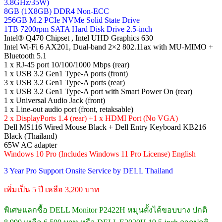
3.8GHz/35W)
8GB (1X8GB) DDR4 Non-ECC
256GB M.2 PCIe NVMe Solid State Drive
1TB 7200rpm SATA Hard Disk Drive 2.5-inch
Intel® Q470 Chipset , Intel UHD Graphics 630
Intel Wi-Fi 6 AX201, Dual-band 2×2 802.11ax with MU-MIMO +
Bluetooth 5.1
1 x RJ-45 port 10/100/1000 Mbps (rear)
1 x USB 3.2 Gen1 Type-A ports (front)
3 x USB 3.2 Gen1 Type-A ports (rear)
1 x USB 3.2 Gen1 Type-A port with Smart Power On (rear)
1 x Universal Audio Jack (front)
1 x Line-out audio port (front, retaksable)
2 x DisplayPorts 1.4 (rear) +1 x HDMI Port (No VGA)
Dell MS116 Wired Mouse Black + Dell Entry Keyboard KB216
Black (Thailand)
65W AC adapter
Windows 10 Pro (Includes Windows 11 Pro License) English
3 Year Pro Support Onsite Service by DELL Thailand
เพิ่มเป็น 5 ปี เหลือ 3,200 บาท
พิเศษแลกซื้อ DELL Monitor P2422H หมุนตั้งได้ขอบบาง ปกติ