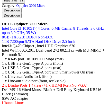
หยิบใส่ตะกร้า
Optiplex
Category:
Optiplex 3090 Micro
3090
Description
Micro
Description
ชิ้น
DELL Optiplex 3090 Micro .
Intel Core i3-10105T ( 4 Cores, 6 MB Cache, 8 Threads, 3.0 GHz
up to 3.9 GHz, 35 W)
8GB (1X8GB) DDR4 Non-ECC
1TB 7200rpm SATA Hard Disk Drive 2.5-inch
Intel® Q470 Chipset , Intel UHD Graphics 630
Intel Wi-Fi 6 AX201, Dual-band 2×2 802.11ax with MU-MIMO +
Bluetooth 5.1
1 x RJ-45 port 10/100/1000 Mbps (rear)
1 x USB 3.2 Gen1 Type-A ports (front)
3 x USB 3.2 Gen1 Type-A ports (rear)
1 x USB 3.2 Gen1 Type-A port with Smart Power On (rear)
1 x Universal Audio Jack (front)
1 x Line-out audio port (front, retaksable)
2 x DisplayPorts 1.4 (rear) +1 x HDMI Port (No VGA)
Dell MS116 Wired Mouse Black + Dell Entry Keyboard KB216
Black (Thailand)
65W AC adapter
Ubuntu Linux