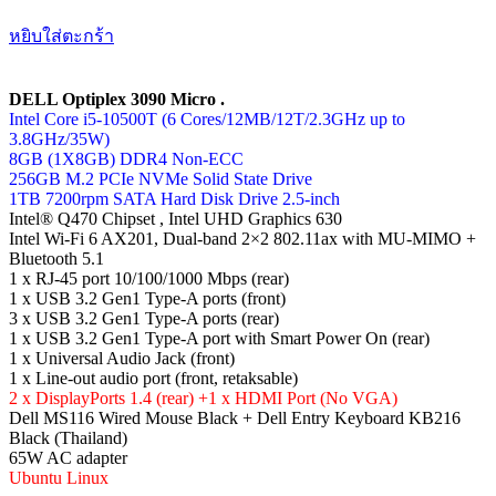
หยิบใส่ตะกร้า
DELL Optiplex 3090 Micro .
Intel Core i5-10500T (6 Cores/12MB/12T/2.3GHz up to
3.8GHz/35W)
8GB (1X8GB) DDR4 Non-ECC
256GB M.2 PCIe NVMe Solid State Drive
1TB 7200rpm SATA Hard Disk Drive 2.5-inch
Intel® Q470 Chipset , Intel UHD Graphics 630
Intel Wi-Fi 6 AX201, Dual-band 2×2 802.11ax with MU-MIMO +
Bluetooth 5.1
1 x RJ-45 port 10/100/1000 Mbps (rear)
1 x USB 3.2 Gen1 Type-A ports (front)
3 x USB 3.2 Gen1 Type-A ports (rear)
1 x USB 3.2 Gen1 Type-A port with Smart Power On (rear)
1 x Universal Audio Jack (front)
1 x Line-out audio port (front, retaksable)
2 x DisplayPorts 1.4 (rear) +1 x HDMI Port (No VGA)
Dell MS116 Wired Mouse Black + Dell Entry Keyboard KB216
Black (Thailand)
65W AC adapter
Ubuntu Linux