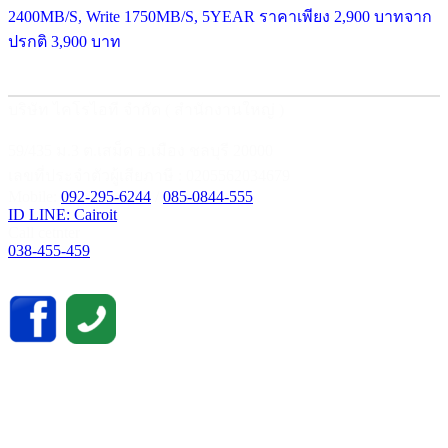
2400MB/S, Write 1750MB/S, 5YEAR ราคาเพียง 2,900 บาทจาก
ปรกติ 3,900 บาท
บริษัท ไคโรไอที จำกัด ( สำนักงานใหญ่ )
59/435 ม.3 ต.เสม็ด อ.เมือง ชลบุรี 20000
เลขที่ประจำตัวผู้เสียภาษี : 0205562034679
Mobile:
092-295-6244
/
085-0844-555
ID LINE: Cairoit
Call cetnter
038-455-459