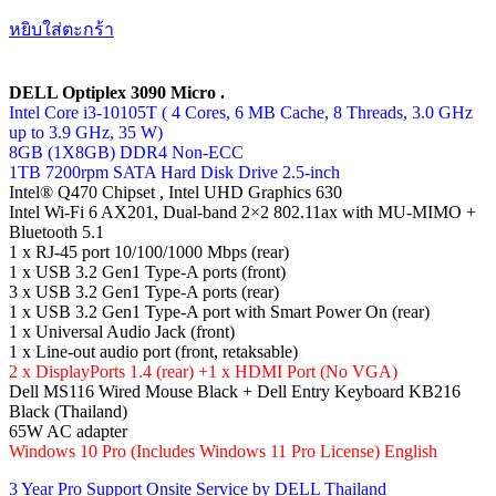
หยิบใส่ตะกร้า
DELL Optiplex 3090 Micro .
Intel Core i3-10105T ( 4 Cores, 6 MB Cache, 8 Threads, 3.0 GHz
up to 3.9 GHz, 35 W)
8GB (1X8GB) DDR4 Non-ECC
1TB 7200rpm SATA Hard Disk Drive 2.5-inch
Intel® Q470 Chipset , Intel UHD Graphics 630
Intel Wi-Fi 6 AX201, Dual-band 2×2 802.11ax with MU-MIMO +
Bluetooth 5.1
1 x RJ-45 port 10/100/1000 Mbps (rear)
1 x USB 3.2 Gen1 Type-A ports (front)
3 x USB 3.2 Gen1 Type-A ports (rear)
1 x USB 3.2 Gen1 Type-A port with Smart Power On (rear)
1 x Universal Audio Jack (front)
1 x Line-out audio port (front, retaksable)
2 x DisplayPorts 1.4 (rear) +1 x HDMI Port (No VGA)
Dell MS116 Wired Mouse Black + Dell Entry Keyboard KB216
Black (Thailand)
65W AC adapter
Windows 10 Pro (Includes Windows 11 Pro License) English
3 Year Pro Support Onsite Service by DELL Thailand