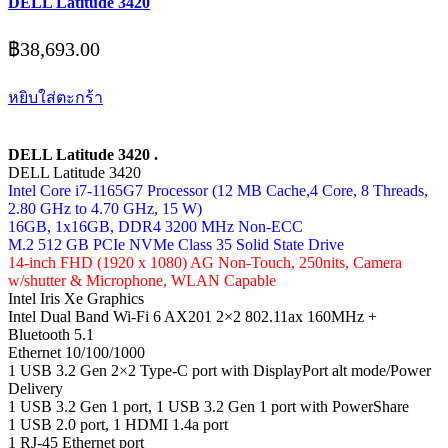
DELL Latitude 3420
฿
38,693.00
หยิบใส่ตะกร้า
DELL Latitude 3420 .
DELL Latitude 3420
Intel Core i7-1165G7 Processor (12 MB Cache,4 Core, 8 Threads,
2.80 GHz to 4.70 GHz, 15 W)
16GB, 1x16GB, DDR4 3200 MHz Non-ECC
M.2 512 GB PCIe NVMe Class 35 Solid State Drive
14-inch FHD (1920 x 1080) AG Non-Touch, 250nits, Camera
w/shutter & Microphone, WLAN Capable
Intel Iris Xe Graphics
Intel Dual Band Wi-Fi 6 AX201 2×2 802.11ax 160MHz +
Bluetooth 5.1
Ethernet 10/100/1000
1 USB 3.2 Gen 2×2 Type-C port with DisplayPort alt mode/Power
Delivery
1 USB 3.2 Gen 1 port, 1 USB 3.2 Gen 1 port with PowerShare
1 USB 2.0 port, 1 HDMI 1.4a port
1 RJ-45 Ethernet port