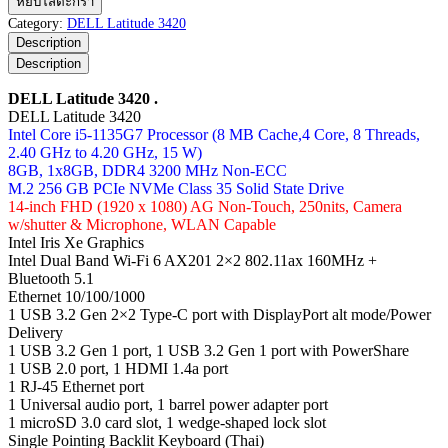
หยิบใส่ตะกร้า
Latitude
Category:
DELL Latitude 3420
3420
Description
ชิ้น
Description
DELL Latitude 3420 .
DELL Latitude 3420
Intel Core i5-1135G7 Processor (8 MB Cache,4 Core, 8 Threads,
2.40 GHz to 4.20 GHz, 15 W)
8GB, 1x8GB, DDR4 3200 MHz Non-ECC
M.2 256 GB PCIe NVMe Class 35 Solid State Drive
14-inch FHD (1920 x 1080) AG Non-Touch, 250nits, Camera
w/shutter & Microphone, WLAN Capable
Intel Iris Xe Graphics
Intel Dual Band Wi-Fi 6 AX201 2×2 802.11ax 160MHz +
Bluetooth 5.1
Ethernet 10/100/1000
1 USB 3.2 Gen 2×2 Type-C port with DisplayPort alt mode/Power
Delivery
1 USB 3.2 Gen 1 port, 1 USB 3.2 Gen 1 port with PowerShare
1 USB 2.0 port, 1 HDMI 1.4a port
1 RJ-45 Ethernet port
1 Universal audio port, 1 barrel power adapter port
1 microSD 3.0 card slot, 1 wedge-shaped lock slot
Single Pointing Backlit Keyboard (Thai)