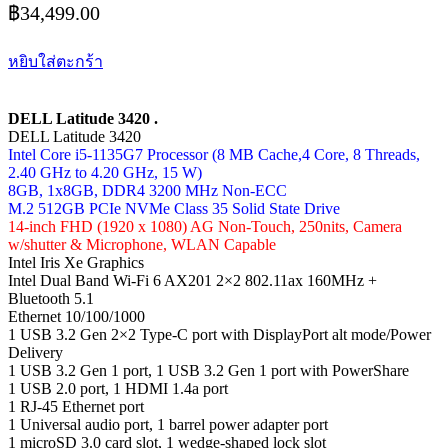
฿
34,499.00
หยิบใส่ตะกร้า
DELL Latitude 3420 .
DELL Latitude 3420
Intel Core i5-1135G7 Processor (8 MB Cache,4 Core, 8 Threads,
2.40 GHz to 4.20 GHz, 15 W)
8GB, 1x8GB, DDR4 3200 MHz Non-ECC
M.2 512GB PCIe NVMe Class 35 Solid State Drive
14-inch FHD (1920 x 1080) AG Non-Touch, 250nits, Camera
w/shutter & Microphone, WLAN Capable
Intel Iris Xe Graphics
Intel Dual Band Wi-Fi 6 AX201 2×2 802.11ax 160MHz +
Bluetooth 5.1
Ethernet 10/100/1000
1 USB 3.2 Gen 2×2 Type-C port with DisplayPort alt mode/Power
Delivery
1 USB 3.2 Gen 1 port, 1 USB 3.2 Gen 1 port with PowerShare
1 USB 2.0 port, 1 HDMI 1.4a port
1 RJ-45 Ethernet port
1 Universal audio port, 1 barrel power adapter port
1 microSD 3.0 card slot, 1 wedge-shaped lock slot