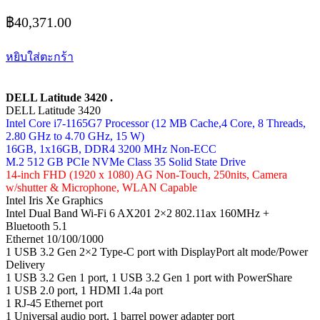
฿
40,371.00
หยิบใส่ตะกร้า
DELL Latitude 3420 .
DELL Latitude 3420
Intel Core i7-1165G7 Processor (12 MB Cache,4 Core, 8 Threads,
2.80 GHz to 4.70 GHz, 15 W)
16GB, 1x16GB, DDR4 3200 MHz Non-ECC
M.2 512 GB PCIe NVMe Class 35 Solid State Drive
14-inch FHD (1920 x 1080) AG Non-Touch, 250nits, Camera
w/shutter & Microphone, WLAN Capable
Intel Iris Xe Graphics
Intel Dual Band Wi-Fi 6 AX201 2×2 802.11ax 160MHz +
Bluetooth 5.1
Ethernet 10/100/1000
1 USB 3.2 Gen 2×2 Type-C port with DisplayPort alt mode/Power
Delivery
1 USB 3.2 Gen 1 port, 1 USB 3.2 Gen 1 port with PowerShare
1 USB 2.0 port, 1 HDMI 1.4a port
1 RJ-45 Ethernet port
1 Universal audio port, 1 barrel power adapter port