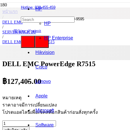
Hotline: 038-455-459
HP
หน้าแรก
/
Mobile : 085-0844-555 / 090-980-9595
DELL EMC
HP
/
ID Line :@cairoit
SERVER RACK 2U
/
HP Enterprise
DELL EMC PowerEdge R7515
/
DELL EMC PowerEdge R7515
Hikvision
DELL EMC PowerEdge R7515
Cisco
฿
127,405.00
Lenovo
Apple
หมายเหตุ
ราคาอาจมีการเปลี่ยนแปลง
Microsoft
โปรดแอดไลน์เพื่อเช็คสต๊อกสินค้าก่อนสั่งทุกครั้ง
จำนวน
Software
DELL