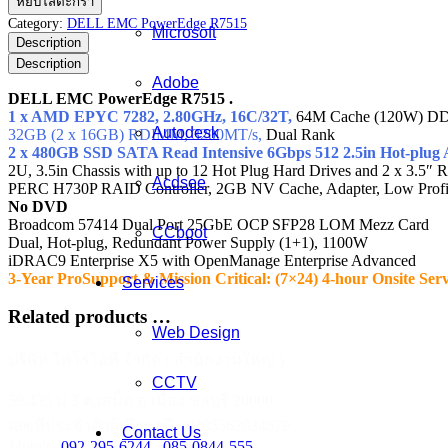
หยิบใส่ตะกร้า
EMC
Category:
DELL EMC PowerEdge R7515
Microsoft
PowerEdge
Description
R7515
Description
ชิ้น
Adobe
DELL EMC PowerEdge R7515 .
1 x AMD EPYC 7282, 2.80GHz, 16C/32T,
64M Cache (120W) D
Autodesk
32GB (2 x 16GB) RDIMM, 3200MT/s,
Dual Rank
2 x 480GB SSD SATA Read Intensive 6Gbps 512 2.5in Hot-pl
2U, 3.5in Chassis with up to 12 Hot Plug Hard Drives and 2 x 3.5″ 
Acdsee
PERC H730P RAID Controller, 2GB NV Cache, Adapter, Low Prof
No DVD
Broadcom 57414 Dual Port 25GbE OCP SFP28 LOM Mezz Card
CCboot
Dual, Hot-plug, Redundant Power Supply (1+1), 1100W
iDRAC9 Enterprise X5 with OpenManage Enterprise Advanced
3-Year ProSupport & Mission Critical: (7×24) 4-hour Onsite S
Services
Related products …
Web Design
บริษัท ไคโรไอที จำกัด ( สำนักงานใหญ่ )
CCTV
59/435 ม.3 ต.เสม็ด อ.เมือง ชลบุรี 20000
เลขที่ประจำตัวผู้เสียภาษี : 0205562034679
Contact Us
Mobile:
092-295-6244
/
085-0844-555