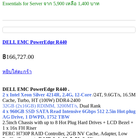
Essentials for Server จาก 5,900 เหลือ 1,400 บาท
DELL EMC PowerEdge R440
฿
166,727.00
หยิบใส่ตะกร้า
DELL EMC PowerEdge R440 .
2 x Intel Xeon Silver 4214R, 2.4G, 12-Core
/24T, 9.6GT/s, 16.5M
Cache, Turbo, HT (100W) DDR4-2400
32GB (2x16GB) RDIMM, 3200MT/s,
Dual Rank
4 x 960GB SSD SATA Read Intensive 6Gbps 512 2.5in Hot-plug
AG Drive, 1 DWPD, 1752 TBW
2.5inch Chassis with up to 8 Hot Plug Hard Drives + LCD Bezel +
1 x 16x FH Riser
PERC H730P RAID Controller, 2GB NV Cache, Adapter, Low