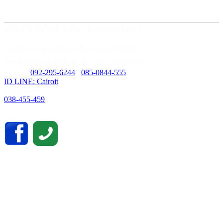
บริษัท ไคโรไอที จำกัด ( สำนักงานใหญ่ )
59/435 ม.3 ต.เสม็ด อ.เมือง ชลบุรี 20000
เลขที่ประจำตัวผู้เสียภาษี : 0205562034679
Mobile:
092-295-6244
/
085-0844-555
ID LINE: Cairoit
Call cetnter
038-455-459