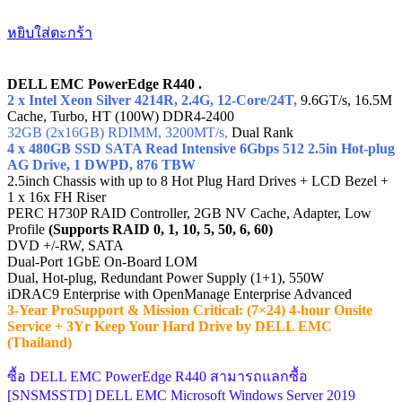
หยิบใส่ตะกร้า
DELL EMC PowerEdge R440 .
2 x Intel Xeon Silver 4214R, 2.4G, 12-Core/24T,
9.6GT/s, 16.5M
Cache, Turbo, HT (100W) DDR4-2400
32GB (2x16GB) RDIMM, 3200MT/s,
Dual Rank
4 x 480GB SSD SATA Read Intensive 6Gbps 512 2.5in Hot-plug
AG Drive, 1 DWPD, 876 TBW
2.5inch Chassis with up to 8 Hot Plug Hard Drives + LCD Bezel +
1 x 16x FH Riser
PERC H730P RAID Controller, 2GB NV Cache, Adapter, Low
Profile
(Supports RAID 0, 1, 10, 5, 50, 6, 60)
DVD +/-RW, SATA
Dual-Port 1GbE On-Board LOM
Dual, Hot-plug, Redundant Power Supply (1+1), 550W
iDRAC9 Enterprise with OpenManage Enterprise Advanced
3-Year ProSupport & Mission Critical: (7×24) 4-hour Onsite
Service + 3Yr Keep Your Hard Drive by DELL EMC
(Thailand)
ซื้อ DELL EMC PowerEdge R440 สามารถแลกซื้อ
[SNSMSSTD] DELL EMC Microsoft Windows Server 2019