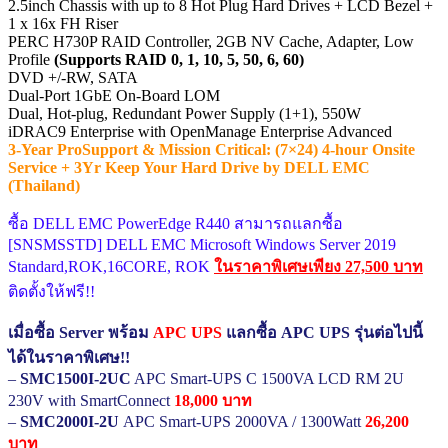
2.5inch Chassis with up to 8 Hot Plug Hard Drives + LCD Bezel +
1 x 16x FH Riser
PERC H730P RAID Controller, 2GB NV Cache, Adapter, Low
Profile
(Supports RAID 0, 1, 10, 5, 50, 6, 60)
DVD +/-RW, SATA
Dual-Port 1GbE On-Board LOM
Dual, Hot-plug, Redundant Power Supply (1+1), 550W
iDRAC9 Enterprise with OpenManage Enterprise Advanced
3-Year ProSupport & Mission Critical: (7×24) 4-hour Onsite
Service + 3Yr Keep Your Hard Drive by DELL EMC
(Thailand)
ซื้อ DELL EMC PowerEdge R440 สามารถแลกซื้อ
[SNSMSSTD] DELL EMC Microsoft Windows Server 2019
Standard,ROK,16CORE, ROK
ในราคาพิเศษเพียง 27,500 บาท
ติดตั้งให้ฟรี!!
เมื่อซื้อ Server พร้อม
APC UPS
แลกซื้อ APC UPS รุ่นต่อไปนี้
ได้ในราคาพิเศษ!!
–
SMC1500I-2UC
APC Smart-UPS C 1500VA LCD RM 2U
230V with SmartConnect
18,000 บาท
–
SMC2000I-2U
APC Smart-UPS 2000VA / 1300Watt
26,200
บาท