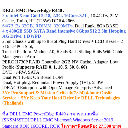
DELL EMC PowerEdge R440 .
2 x Intel Xeon Gold 5218, 2.3G, 16Core/32T
, 10.4GT/s, 22M
Cache, Turbo, HT (125W) DDR4-2666
64GB (2x 32GB) RDIMM, 3200MT/s,
Dual Rank, 8Gb BASE
4 x 480GB SSD SATA Read Intensive 6Gbps 512 2.5in Hot-plug
AG Drive, 1 DWPD
2.5in Chassis with up to 8 Hot Plug Hard Drives + LCD Bezel + 2
x16 LP PCI Slot,
Trusted Platform Module 2.0, ReadyRails Sliding Rails With Cable
Management Arm
PERC H730P RAID Controller, 2GB NV Cache, Adapter, Low
Profile
(Supports RAID 0, 1, 10, 5, 50, 6, 60)
DVD +/-RW, SATA
Dual-Port 1GbE On-Board LOM
Dual, Hot-plug, Redundant Power Supply (1+1), 550W
iDRAC9 Enterprise with OpenManage Enterprise Advanced
5Yr ProSupport & Mission Critical:(7×24) 4-hour Onsite
Service + 5Yr Keep Your Hard Drive by DELL Technologies
(Thailand)
ซื้อ DELL EMC PowerEdge R440 สามารถแลกซื้อ
[SNSMSSTD] DELL EMC Microsoft Windows Server 2019
Standard,ROK,16CORE, ROK
ในราคาพิเศษเพียง 27,500 บาท