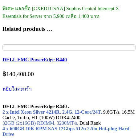
พิเศษ แลกซื้อ [CXED1CSAA] Sophos Central Intercept X
Essentials for Server จาก 5,900 เหลือ 1,400 บาท
Related products …
DELL EMC PowerEdge R440
฿
140,408.00
หยิบใส่ตะกร้า
DELL EMC PowerEdge R440 .
2 x Intel Xeon Silver 4214R, 2.4G, 12-Core/24T,
9.6GT/s, 16.5M
Cache, Turbo, HT (100W) DDR4-2400
32GB (2x16GB) RDIMM, 3200MT/s,
Dual Rank
4 x 600GB 10K RPM SAS 12Gbps 512n 2.5in Hot-plug Hard
Drive