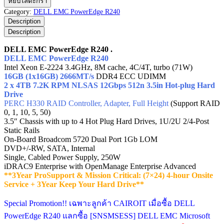
หยิบใส่ตะกร้า
EMC
Category:
DELL EMC PowerEdge R240
PowerEdge
Description
R240
Description
ชิ้น
DELL EMC PowerEdge R240 .
DELL EMC PowerEdge R240
Intel Xeon E-2224 3.4GHz, 8M cache, 4C/4T, turbo (71W)
16GB (1x16GB) 2666MT/s
DDR4 ECC UDIMM
2 x 4TB 7.2K RPM NLSAS 12Gbps 512n 3.5in Hot-plug Hard
Drive
PERC H330 RAID Controller, Adapter, Full Height
(Support RAID
0, 1, 10, 5, 50)
3.5″ Chassis with up to 4 Hot Plug Hard Drives, 1U/2U 2/4-Post
Static Rails
On-Board Broadcom 5720 Dual Port 1Gb LOM
DVD+/-RW, SATA, Internal
Single, Cabled Power Supply, 250W
iDRAC9 Enterprise with OpenManage Enterprise Advanced
**3Year ProSupport & Mission Critical: (7×24) 4-hour Onsite
Service + 3Year Keep Your Hard Drive**
Special Promotion!! เฉพาะลูกค้า CAIROIT เมื่อซื้อ DELL
PowerEdge R240 แลกซื้อ [SNSMSESS] DELL EMC Microsoft