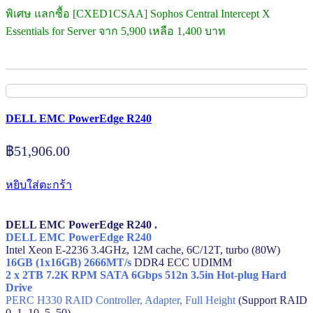
พิเศษ แลกซื้อ [CXED1CSAA] Sophos Central Intercept X
Essentials for Server จาก 5,900 เหลือ 1,400 บาท
DELL EMC PowerEdge R240
฿
51,906.00
หยิบใส่ตะกร้า
DELL EMC PowerEdge R240 .
DELL EMC PowerEdge R240
Intel Xeon E-2236 3.4GHz, 12M cache, 6C/12T, turbo (80W)
16GB (1x16GB) 2666MT/s
DDR4 ECC UDIMM
2 x 2TB 7.2K RPM SATA 6Gbps 512n 3.5in Hot-plug Hard
Drive
PERC H330 RAID Controller, Adapter, Full Height
(Support RAID
0, 1, 10, 5, 50)