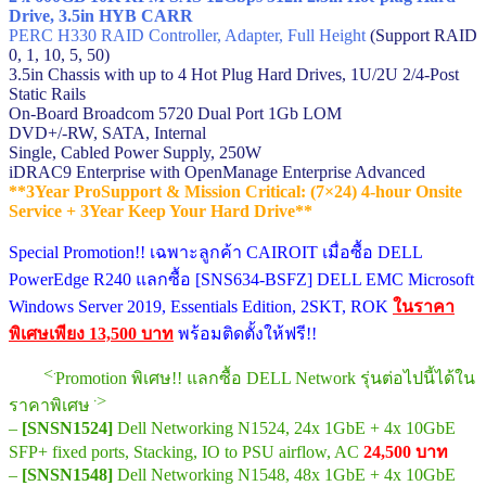
Drive, 3.5in HYB CARR
PERC H330 RAID Controller, Adapter, Full Height
(Support RAID
0, 1, 10, 5, 50)
3.5in Chassis with up to 4 Hot Plug Hard Drives, 1U/2U 2/4-Post
Static Rails
On-Board Broadcom 5720 Dual Port 1Gb LOM
DVD+/-RW, SATA, Internal
Single, Cabled Power Supply, 250W
iDRAC9 Enterprise with OpenManage Enterprise Advanced
**3Year ProSupport & Mission Critical: (7×24) 4-hour Onsite
Service + 3Year Keep Your Hard Drive**
Special Promotion!! เฉพาะลูกค้า CAIROIT เมื่อซื้อ DELL
PowerEdge R240 แลกซื้อ [SNS634-BSFZ] DELL EMC Microsoft
Windows Server 2019, Essentials Edition, 2SKT, ROK
ในราคา
พิเศษเพียง 13,500 บาท
พร้อมติดตั้งให้ฟรี!!
<<<<
Promotion พิเศษ!! แลกซื้อ DELL Network รุ่นต่อไปนี้ได้ใน
>>>>
ราคาพิเศษ
–
[SNSN1524]
Dell Networking N1524, 24x 1GbE + 4x 10GbE
SFP+ fixed ports, Stacking, IO to PSU airflow, AC
24,500 บาท
–
[SNSN1548]
Dell Networking N1548, 48x 1GbE + 4x 10GbE