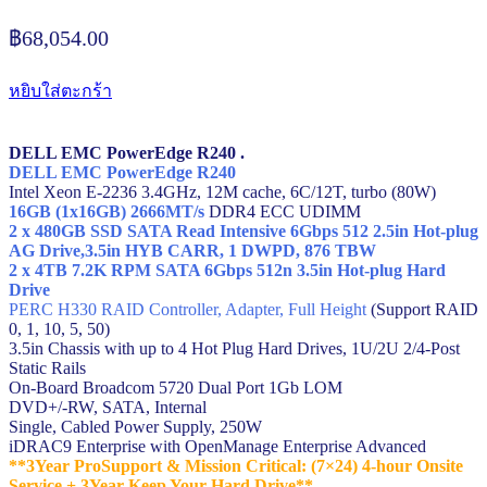
฿
68,054.00
หยิบใส่ตะกร้า
DELL EMC PowerEdge R240 .
DELL EMC PowerEdge R240
Intel Xeon E-2236 3.4GHz, 12M cache, 6C/12T, turbo (80W)
16GB (1x16GB) 2666MT/s
DDR4 ECC UDIMM
2 x 480GB SSD SATA Read Intensive 6Gbps 512 2.5in Hot-plug
AG Drive,3.5in HYB CARR, 1 DWPD, 876 TBW
2 x 4TB 7.2K RPM SATA 6Gbps 512n 3.5in Hot-plug Hard
Drive
PERC H330 RAID Controller, Adapter, Full Height
(Support RAID
0, 1, 10, 5, 50)
3.5in Chassis with up to 4 Hot Plug Hard Drives, 1U/2U 2/4-Post
Static Rails
On-Board Broadcom 5720 Dual Port 1Gb LOM
DVD+/-RW, SATA, Internal
Single, Cabled Power Supply, 250W
iDRAC9 Enterprise with OpenManage Enterprise Advanced
**3Year ProSupport & Mission Critical: (7×24) 4-hour Onsite
Service + 3Year Keep Your Hard Drive**