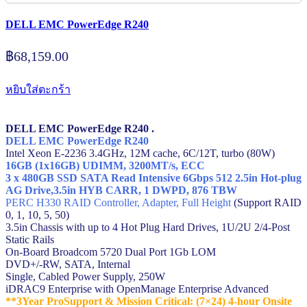
DELL EMC PowerEdge R240
฿
68,159.00
หยิบใส่ตะกร้า
DELL EMC PowerEdge R240 .
DELL EMC PowerEdge R240
Intel Xeon E-2236 3.4GHz, 12M cache, 6C/12T, turbo (80W)
16GB (1x16GB) UDIMM, 3200MT/s, ECC
3 x 480GB SSD SATA Read Intensive 6Gbps 512 2.5in Hot-plug
AG Drive,3.5in HYB CARR, 1 DWPD, 876 TBW
PERC H330 RAID Controller, Adapter, Full Height
(Support RAID
0, 1, 10, 5, 50)
3.5in Chassis with up to 4 Hot Plug Hard Drives, 1U/2U 2/4-Post
Static Rails
On-Board Broadcom 5720 Dual Port 1Gb LOM
DVD+/-RW, SATA, Internal
Single, Cabled Power Supply, 250W
iDRAC9 Enterprise with OpenManage Enterprise Advanced
**3Year ProSupport & Mission Critical: (7×24) 4-hour Onsite