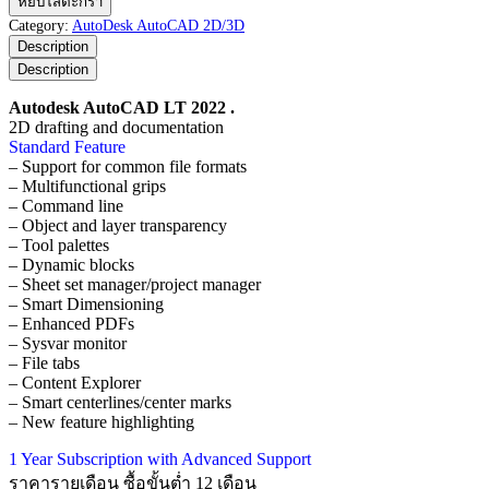
หยิบใส่ตะกร้า
AutoCAD
Category:
AutoDesk AutoCAD 2D/3D
LT
Description
2022
Description
ชิ้น
Autodesk AutoCAD LT 2022 .
2D drafting and documentation
Standard Feature
– Support for common file formats
– Multifunctional grips
– Command line
– Object and layer transparency
– Tool palettes
– Dynamic blocks
– Sheet set manager/project manager
– Smart Dimensioning
– Enhanced PDFs
– Sysvar monitor
– File tabs
– Content Explorer
– Smart centerlines/center marks
– New feature highlighting
1 Year Subscription with Advanced Support
ราคารายเดือน ซื้อขั้นต่ำ 12 เดือน