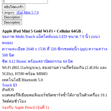
จำนวน
Apple
หยิบใส่ตะกร้า
iPad
Category:
iPad Mini 5 7.9
Mini
Description
5
Description
Gold
Wi-
Apple iPad Mini 5 Gold Wi-Fi + Cellular 64GB .
Fi
จอภาพ Multi-Touch แบ็คไลท์แบบ LED ขนาด 7.9 นิ้ว (แนว
+
Cellular
ทแยง)
64GB
ความละเอียด 2048 x 1536 ที่ 326 พิกเซลต่อนิ้ว (ppi) ความสว่าง
ชิ้น
500 นิต
ชิพ A12 Bionic พร้อมสถาปัตยกรรม 64 บิต
Wi-Fi (802.11a/b/g/n/ac), สองย่านความถี่พร้อมกัน (2.4GHz และ
5GHz), HT80 พร้อม MIMO
เทคโนโลยี Bluetooth 5.0
Touch ID
iPadOS
แบตเตอรี่ลิเธียมพอลิเมอร์ชนิดชาร์จซ้ำได้ภายในตัวเครื่อง 19.1
วัตต์ต่อชั่วโมง
รองรับ Apple Pencil (รุ่นที่ 1)