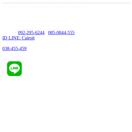
บริษัท ไคโรไอที จำกัด ( สำนักงานใหญ่ )
59/435 ม.3 ต.เสม็ด อ.เมือง ชลบุรี 20000
เลขที่ประจำตัวผู้เสียภาษี : 0205562034679
Mobile:
092-295-6244
/
085-0844-555
ID LINE: Cairoit
Call cetnter
038-455-459