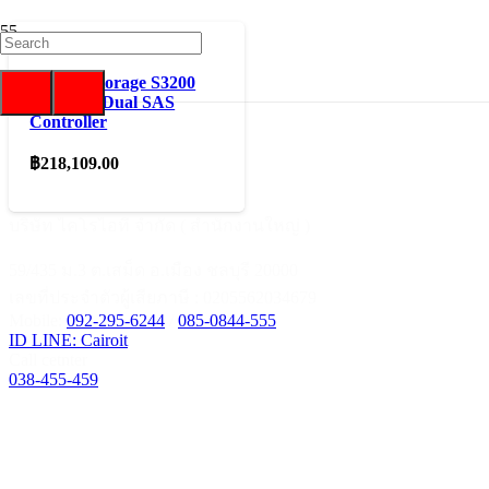
Lenovo Storage S3200
SFF with Dual SAS
Controller
฿
218,109.00
บริษัท ไคโรไอที จำกัด ( สำนักงานใหญ่ )
59/435 ม.3 ต.เสม็ด อ.เมือง ชลบุรี 20000
เลขที่ประจำตัวผู้เสียภาษี : 0205562034679
Mobile:
092-295-6244
/
085-0844-555
ID LINE: Cairoit
Call cetnter
038-455-459