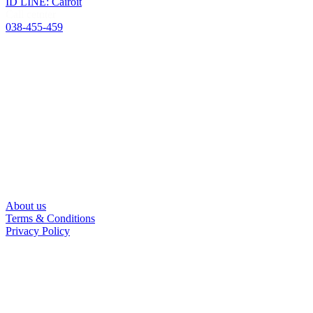
ID LINE: Cairoit
Call cetnter
038-455-459
About us
Terms & Conditions
Privacy Policy