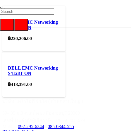
DELL EMC Networking
S4048T-ON
฿
220,206.00
DELL EMC Networking
S4128T-ON
฿
418,391.00
บริษัท ไคโรไอที จำกัด ( สำนักงานใหญ่ )
59/435 ม.3 ต.เสม็ด อ.เมือง ชลบุรี 20000
เลขที่ประจำตัวผู้เสียภาษี : 0205562034679
Mobile:
092-295-6244
/
085-0844-555