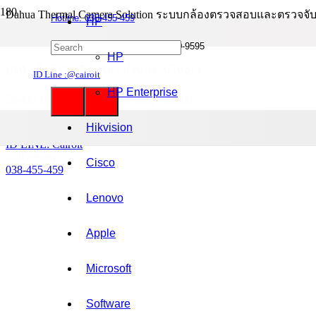
Dahua Thermal Camera Solution ระบบกล้องตรวจสอบและตรวจจับ
Hotline: 038-455-459
HP
Mobile : 085-0844-555 / 090-980-9595
HP
บริษัท ไคโรไอที จำกัด ( สำนักงานใหญ่ )
ID Line :@cairoit
HP Enterprise
59/435 ม.3 ต.เสม็ด อ.เมือง ชลบุรี 20000
เลขที่ประจำตัวผู้เสียภาษี : 0205562034679
Hikvision
Mobile:
092-295-6244
/
085-0844-555
ID LINE: Cairoit
Call cetnter
Cisco
038-455-459
Lenovo
Apple
Microsoft
Software